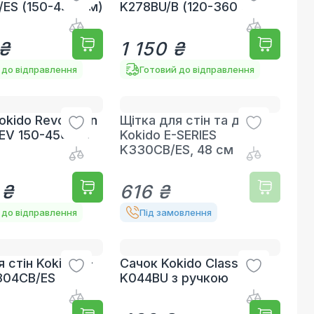
/ES (150-450 см)
K278BU/B (120-360 см)
 ₴
1 150 ₴
 до відправлення
Готовий до відправлення
okido Revolution
Щітка для стін та дна
EV 150-450 см
Kokido E-SERIES
K330CB/ES, 48 см
 ₴
616 ₴
 до відправлення
Під замовлення
 стін Kokido E-
Сачок Kokido Classic
304CB/ES
K044BU з ручкою