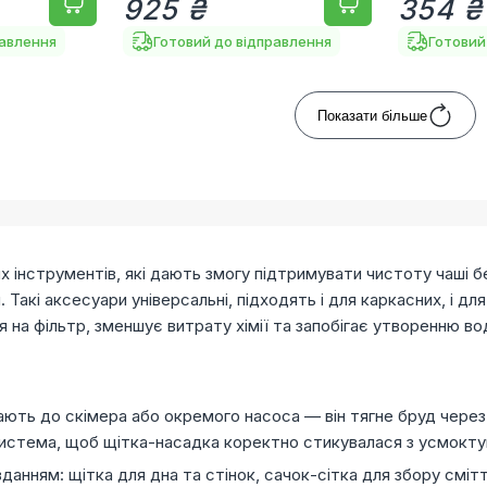
925 ₴
354 ₴
равлення
Готовий до відправлення
Готовий
Показати більше
 інструментів, які дають змогу підтримувати чистоту чаші бе
. Такі аксесуари універсальні, підходять і для каркасних, і дл
на фільтр, зменшує витрату хімії та запобігає утворенню во
ють до скімера або окремого насоса — він тягне бруд через 
 система, щоб щітка-насадка коректно стикувалася з усмокт
данням: щітка для дна та стінок, сачок-сітка для збору сміт