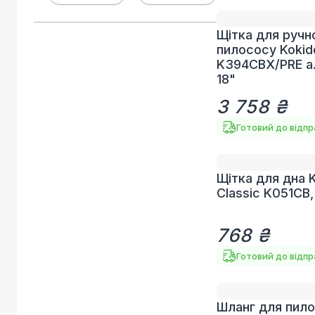
Щітка для ручн
пилососу Kokid
K394CBX/PRE а
18"
3 758 ₴
Готовий до відп
Щітка для дна 
Classic K051CB,
768 ₴
Готовий до відп
Шланг для пил