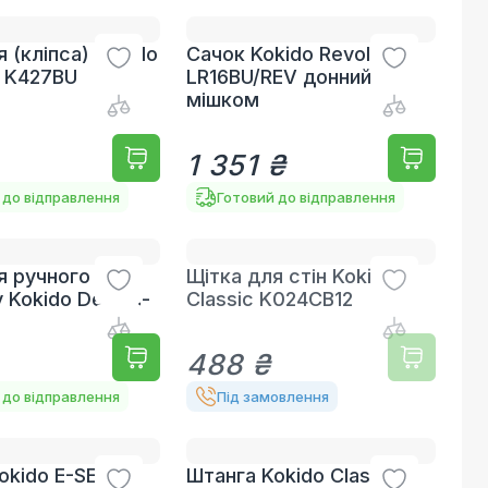
 (кліпса) Kokido
Сачок Kokido Revolution
 K427BU
LR16BU/REV донний з
мішком
1 351 ₴
 до відправлення
Готовий до відправлення
я ручного
Щітка для стін Kokido
 Kokido Design-
Classic K024CB12
U
488 ₴
 до відправлення
Під замовлення
okido E-SERIES
Штанга Kokido Classic