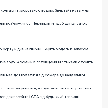
 контакті з хлорованою водою. Звертайте увагу на
ий роз'єм-кліпсу. Перевіряйте, щоб щітка, сачок і
борту й дна на глибині. Беріть модель із запасом
гне воду. Алюміній із потовщеними стінками служить
він має дотягуватися від скімера до найдальшої
встигає закріпитися, а вода залишається прозорою.
и для басейнів і СПА під будь-який тип чаші.