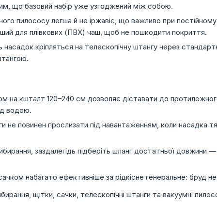
 тим, що базовий набір уже узгоджений між собою.
ного пилососу легша й не іржавіє, що важливо при постійному
кший для плівкових (ПВХ) чаш, щоб не пошкодити покриття.
ь насадок кріпляться на телескопічну штангу через стандартн
штангою.
ом на кшталт 120–240 см дозволяє діставати до протилежного 
ад водою.
и не повинен прослизати під навантаженням, коли насадка тя
бирання, заздалегідь підберіть шланг достатньої довжини — 
чком набагато ефективніше за рідкісне генеральне: бруд не 
рання, щітки, сачки, телескопічні штанги та вакуумні пилосос