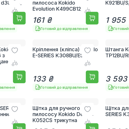
 d38 мм,
пилососа Kokido
K921BU/S
Evolution K499CB12/ES
161 ₴
1 955
равлення
Готовий до відправлення
Готовий
Kokido
Кріплення (кліпса) Kokido
Штанга K
 з
E-SERIES K308BU/ES
TP12BU/R
дання
133 ₴
3 593
равлення
Готовий до відправлення
Готовий
-SERIES
Щітка для ручного
Щітка для
онним
пилососу Kokido Deluxe
SERIES K
K052CS трикутна