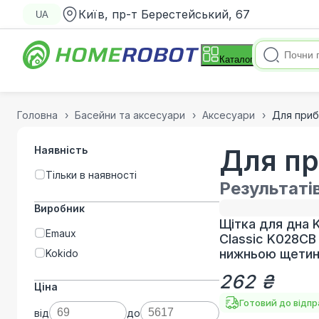
Київ, пр-т Берестейський, 67
UA
Каталог
Головна
Басейни та аксесуари
Аксесуари
Для приб
Наявність
Для пр
Тільки в наявності
Результаті
Виробник
Щітка для дна 
Emaux
Classic K028CB
нижньою щети
Kokido
262 ₴
Ціна
Готовий до відп
від
до