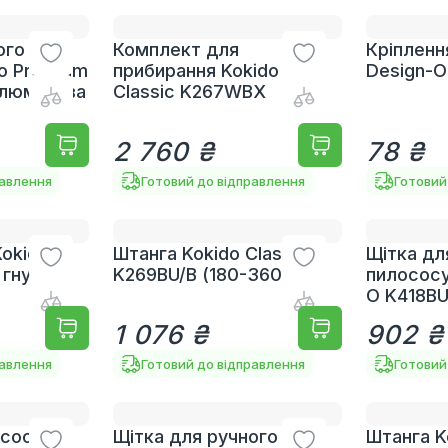
ого
Комплект для
Кріплення
o Premium
прибирання Kokido
Design-O
люмінієва
Classic K267WBX
2 760 ₴
78 ₴
равлення
Готовий до відправлення
Готовий
Kokido
Штанга Kokido Classic
Щітка дл
 гнучка
K269BU/B (180-360 см)
пилососу
O K418B
1 076 ₴
902 ₴
равлення
Готовий до відправлення
Готовий
ососа
Щітка для ручного
Штанга K