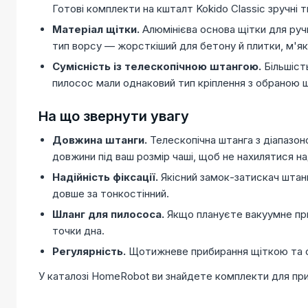
Готові комплекти на кшталт Kokido Classic зручні
Матеріал щітки.
Алюмінієва основа щітки для руч
тип ворсу — жорсткіший для бетону й плитки, м'я
Сумісність із телескопічною штангою.
Більшіст
пилосос мали однаковий тип кріплення з обраною 
На що звернути увагу
Довжина штанги.
Телескопічна штанга з діапазон
довжини під ваш розмір чаші, щоб не нахилятися н
Надійність фіксації.
Якісний замок-затискач штанг
довше за тонкостінний.
Шланг для пилососа.
Якщо плануєте вакуумне при
точки дна.
Регулярність.
Щотижневе прибирання щіткою та са
У каталозі HomeRobot ви знайдете комплекти для приби