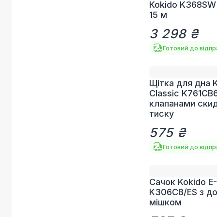
Kokido K368SW
15 м
3 298 ₴
Готовий до відп
Щітка для дна 
Classic K761CB6
клапанами ски
тиску
575 ₴
Готовий до відп
Сачок Kokido E
K306CB/ES з д
мішком