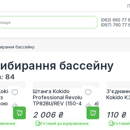
П
(063) 660 77 
(097) 760 77 
ирання бассейну
ибирання бассейну
в:
84
Kokido
Штанга Kokido
З'єднанн
 з
Professional Revolution
Kokido K
ною
TP82BU/REV (150-450 см)
2 006 ₴
110 ₴
равлення
Готовий до відправлення
Готовий