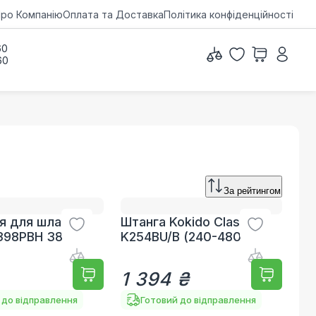
ро Компанію
Оплата та Доставка
Політика конфіденційності
60
60
За рейтингом
я для шланга
Штанга Kokido Classic
398PBH 38 мм
K254BU/B (240-480 см)
1 394 ₴
 до відправлення
Готовий до відправлення