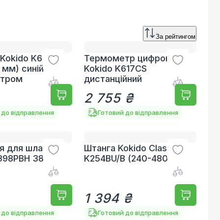
За рейтингом
Kokido K619BU
Термометр цифровий
 мм) синій з
Kokido K617CS
тром
дистанційний
2 755 ₴
 до відправлення
Готовий до відправлення
я для шланга
Штанга Kokido Classic
398PBH 38 мм
K254BU/B (240-480 см)
1 394 ₴
 до відправлення
Готовий до відправлення