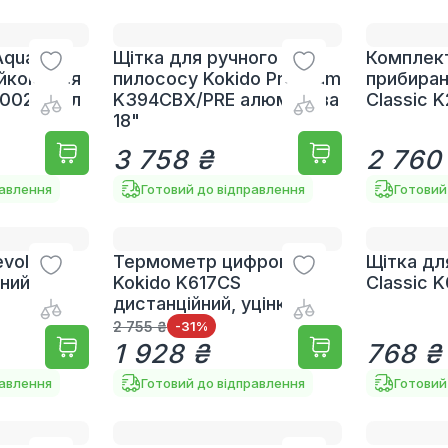
quaviva
Щітка для ручного
Комплек
ийкою для
пилососу Kokido Premium
прибиран
5002, 23 л
K394CBX/PRE алюмінієва
Classic 
18"
3 758 ₴
2 760
равлення
Готовий до відправлення
Готовий
volution
Термометр цифровий
Щітка дл
ний з
Kokido K617CS
Classic 
дистанційний, уцінка
2 755 ₴
-31
%
1 928 ₴
768 ₴
равлення
Готовий до відправлення
Готовий