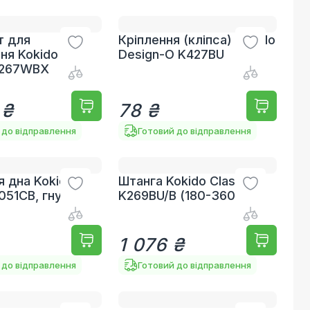
т для
Кріплення (кліпса) Kokido
ня Kokido
Design-O K427BU
K267WBX
 ₴
78 ₴
 до відправлення
Готовий до відправлення
я дна Kokido
Штанга Kokido Classic
K051CB, гнучка
K269BU/B (180-360 см)
1 076 ₴
 до відправлення
Готовий до відправлення