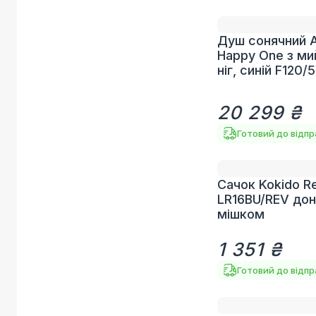
Душ сонячний A
Happy One з м
ніг, синій F120/
20 299 ₴
Готовий до відп
Сачок Kokido Re
LR16BU/REV дон
мішком
1 351 ₴
Готовий до відп