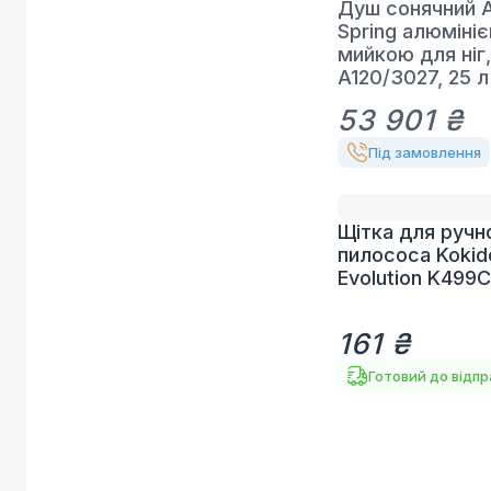
Душ сонячний A
Spring алюмініє
мийкою для ніг
A120/3027, 25 л
53 901 ₴
Під замовлення
Щітка для ручн
пилососа Kokid
Evolution K499C
161 ₴
Готовий до відп