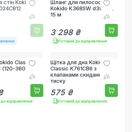
я стін Kokido
Шланг для пилососа
K024CB12
Kokido K368SW d38 мм,
15 м
3 298 ₴
овлення
Готовий до відправлення
okido Classic
Щітка для дна Kokido
 (120-360 см)
Classic K761CB6 з
клапанами скидання
тиску
₴
575 ₴
 до відправлення
Готовий до відправлення