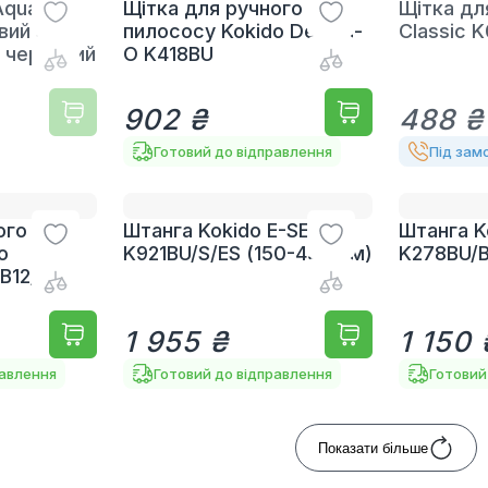
quaviva
Щітка для ручного
Щітка дл
вий з
пилососу Kokido Design-
Classic 
, червоний
O K418BU
902 ₴
488 ₴
Готовий до відправлення
Під зам
ого
Штанга Kokido E-SERIES
Штанга K
o
K921BU/S/ES (150-450 см)
K278BU/B
B12/ES
1 955 ₴
1 150 
равлення
Готовий до відправлення
Готовий
Показати більше