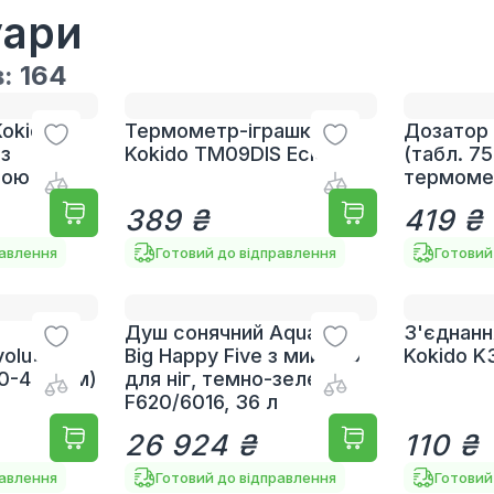
уари
в:
164
Kokido
Термометр-іграшка
Дозатор 
 з
Kokido TM09DIS Ескімо
(табл. 75
ною
термоме
389 ₴
419 ₴
равлення
Готовий до відправлення
Готовий
Душ сонячний Aquaviva
З'єднанн
olution
Big Happy Five з мийкою
Kokido K
0-450 см)
для ніг, темно-зелений
F620/6016, 36 л
26 924 ₴
110 ₴
равлення
Готовий до відправлення
Готовий