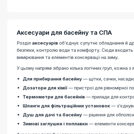
Аксесуари для басейну та СПА
Розділ
аксесуарів
обʼєднує супутнє обладнання й дрі
безпеки, контролю води та комфорту. Сюди входить ус
вимірювання та елементів консервації на зиму.
У цьому напрямі зібрано кілька логічних груп, кожна з 
Для прибирання басейну
— щітки, сачки, насадки
Дозатори для хімії
— пристрої для рівномірної п
Термометри для басейнів
— прилади для контрол
Шланги для фільтраційних установок
— зʼєднува
Душ для дачі та басейну
— рішення для обполіск
Зимові заглушки і поплавки
— елементи консервац