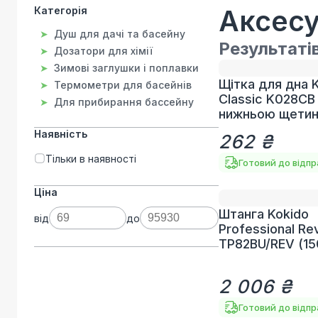
Категорія
Аксес
Душ для дачі та басейну
Результаті
Дозатори для хімії
Зимові заглушки і поплавки
Щітка для дна 
Термометри для басейнів
Classic K028CB
Для прибирання бассейну
нижньою щети
Наявність
262 ₴
Тільки в наявності
Готовий до відп
Ціна
Штанга Kokido
від
до
Professional Rev
TP82BU/REV (15
2 006 ₴
Готовий до відп