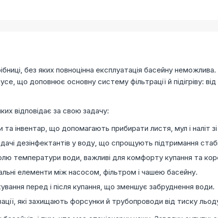
бниці, без яких повноцінна експлуатація басейну неможлива. Ц
е, що доповнює основну систему фільтрації й підігріву: від
яких відповідає за свою задачу:
 та інвентар, що допомагають прибирати листя, мул і наліт зі 
одачі дезінфектантів у воду, що спрощують підтримання стаб
ю температури води, важливі для комфорту купання та корек
льні елементи між насосом, фільтром і чашею басейну.
ування перед і після купання, що зменшує забруднення води.
ії, які захищають форсунки й трубопроводи від тиску льоду 