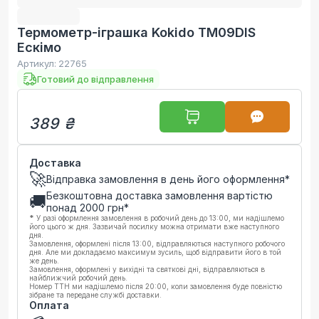
Термометр-іграшка Kokido TM09DIS
Ескімо
Артикул:
22765
Готовий до відправлення
389 ₴
Доставка
🚀
Відправка замовлення в день його оформлення*
Безкоштовна доставка замовлення вартістю
🚚
понад
2000
грн*
*
У разі оформлення замовлення в робочий день до 13:00, ми надішлемо
його цього ж дня. Зазвичай посилку можна отримати вже наступного
дня.
Замовлення, оформлені після 13:00, відправляються наступного робочого
дня. Але ми докладаємо максимум зусиль, щоб відправити його в той
же день.
Замовлення, оформлені у вихідні та святкові дні, відправляються в
найближчий робочий день.
Номер ТТН ми надішлемо після 20:00, коли замовлення буде повністю
зібране та передане службі доставки.
Оплата