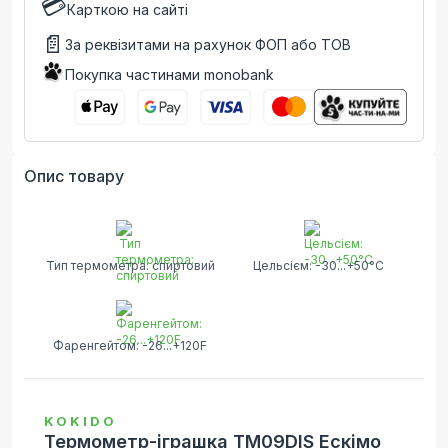
💳
Карткою на сайті
📄
За реквізитами на рахунок ФОП або ТОВ
Покупка частинами monobank
Опис товару
Тип термометра: спиртовий
Цельсієм: -30...+50°C
Фаренгейтом: -26...+120F
KOKIDO
Термометр-іграшка TM09DIS Ескімо