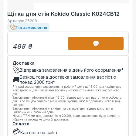
Щітка для стін Kokido Classic K024CB12
Артикул:
25208
Під замовлення
488 ₴
Доставка
🚀
Відправка замовлення в день його оформлення*
Безкоштовна доставка замовлення вартістю
🚚
понад
2000
грн*
*
У разі оформлення замовлення в робочий день до 13:00, ми надішлемо
його цього ж дня. Зазвичай посилку можна отримати вже наступного
дня.
Замовлення, оформлені після 13:00, відправляються наступного робочого
дня. Але ми докладаємо максимум зусиль, щоб відправити його в той
же день.
Замовлення, оформлені у вихідні та святкові дні, відправляються в
найближчий робочий день.
Номер ТТН ми надішлемо після 20:00, коли замовлення буде повністю
зібране та передане службі доставки.
Оплата
💳
Карткою на сайті