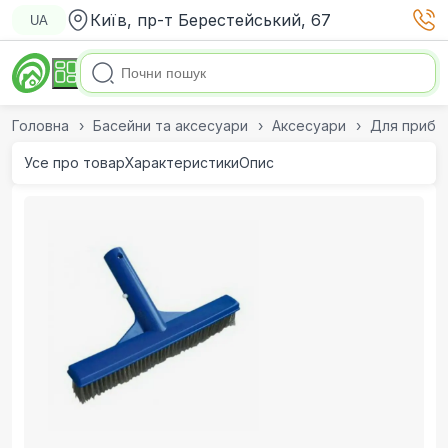
Київ, пр-т Берестейський, 67
UA
Головна
Басейни та аксесуари
Аксесуари
Для приби
Усе про товар
Характеристики
Опис