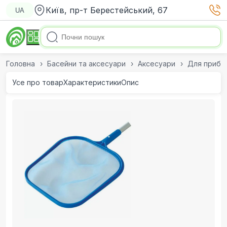
Київ, пр-т Берестейський, 67
UA
Головна
Басейни та аксесуари
Аксесуари
Для приби
Усе про товар
Характеристики
Опис