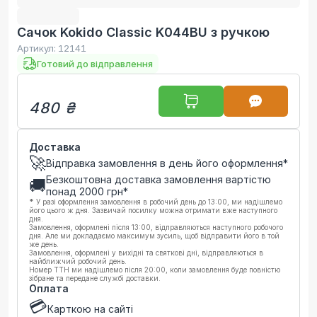
Сачок Kokido Classic K044BU з ручкою
Артикул:
12141
Готовий до відправлення
480 ₴
Доставка
🚀
Відправка замовлення в день його оформлення*
Безкоштовна доставка замовлення вартістю
🚚
понад
2000
грн*
*
У разі оформлення замовлення в робочий день до 13:00, ми надішлемо
його цього ж дня. Зазвичай посилку можна отримати вже наступного
дня.
Замовлення, оформлені після 13:00, відправляються наступного робочого
дня. Але ми докладаємо максимум зусиль, щоб відправити його в той
же день.
Замовлення, оформлені у вихідні та святкові дні, відправляються в
найближчий робочий день.
Номер ТТН ми надішлемо після 20:00, коли замовлення буде повністю
зібране та передане службі доставки.
Оплата
💳
Карткою на сайті