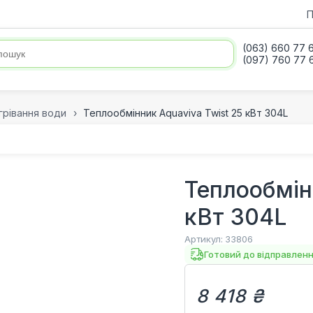
П
(063) 660 77 
(097) 760 77 
грівання води
Теплообмінник Aquaviva Twist 25 кВт 304L
Теплообмін
кВт 304L
Артикул:
33806
Готовий до відправлен
8 418 ₴