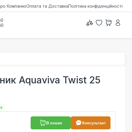
ро Компанію
Оплата та Доставка
Політика конфіденційності
60
60
ник Aquaviva Twist 25
ня
В кошик
Консультант