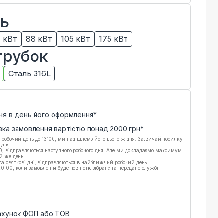
ть
1 кВт
88 кВт
105 кВт
175 кВт
трубок
Сталь 316L
ня в день його оформлення*
вка замовлення вартістю понад
2000
грн*
 робочий день до 13:00, ми надішлемо його цього ж дня. Зазвичай посилку
 дня.
00, відправляються наступного робочого дня. Але ми докладаємо максимум
й же день.
 та святкові дні, відправляються в найближчий робочий день.
:00, коли замовлення буде повністю зібране та передане службі
рахунок ФОП або ТОВ