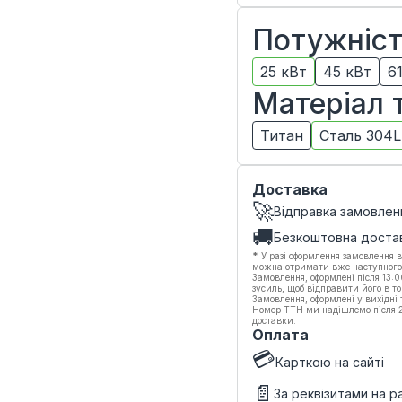
Потужніс
25 кВт
45 кВт
6
Матеріал 
Титан
Сталь 304L
Доставка
🚀
Відправка замовлен
🚚
Безкоштовна доста
*
У разі оформлення замовлення в
можна отримати вже наступного
Замовлення, оформлені після 13:
зусиль, щоб відправити його в то
Замовлення, оформлені у вихідні
Номер ТТН ми надішлемо після 20
доставки.
Оплата
💳
Карткою на сайті
📄
За реквізитами на 