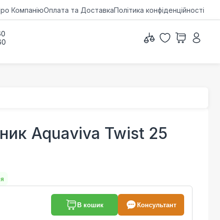
ро Компанію
Оплата та Доставка
Політика конфіденційності
60
60
ник Aquaviva Twist 25
ня
В кошик
Консультант