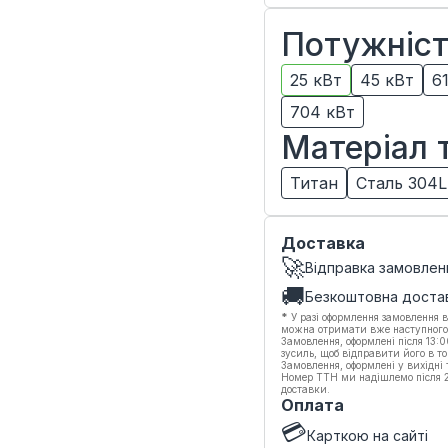
Потужніс
25 кВт
45 кВт
6
704 кВт
Матеріал 
Титан
Сталь 304L
Доставка
🚀
Відправка замовлен
🚚
Безкоштовна доста
*
У разі оформлення замовлення в
можна отримати вже наступного
Замовлення, оформлені після 13:
зусиль, щоб відправити його в то
Замовлення, оформлені у вихідні
Номер ТТН ми надішлемо після 20
доставки.
Оплата
💳
Карткою на сайті