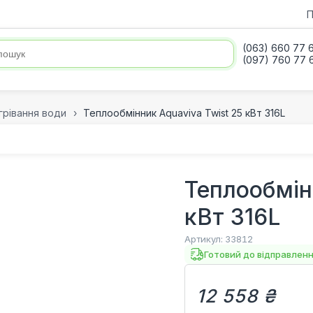
П
(063) 660 77 
(097) 760 77 
грівання води
Теплообмінник Aquaviva Twist 25 кВт 316L
Теплообмін
кВт 316L
Артикул:
33812
Готовий до відправлен
12 558 ₴