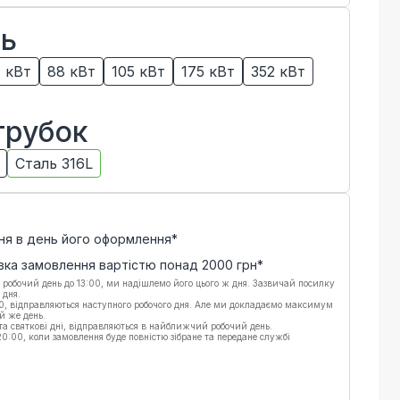
ть
1 кВт
88 кВт
105 кВт
175 кВт
352 кВт
трубок
Сталь 316L
ня в день його оформлення*
вка замовлення вартістю понад
2000
грн*
 робочий день до 13:00, ми надішлемо його цього ж дня. Зазвичай посилку
 дня.
00, відправляються наступного робочого дня. Але ми докладаємо максимум
й же день.
 та святкові дні, відправляються в найближчий робочий день.
:00, коли замовлення буде повністю зібране та передане службі