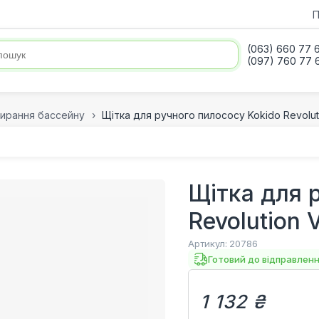
П
(063) 660 77 
(097) 760 77 
ирання бассейну
Щітка для ручного пилососу Kokido Revolu
Щітка для 
Revolution
Артикул:
20786
Готовий до відправлен
1 132 ₴