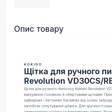
Опис товару
KOKIDO
Щітка для ручного п
Revolution VD30CS/R
Щітка для ручного пилососу Kokido Revolution V
вакуумною головкою й обертовими щітками. При
лайнерних і бетонних басейнах від осілих забру
запобігає сплутування шланга. Для зручності кор
телескопічної штанги та вакуумному шлангу. Ручк