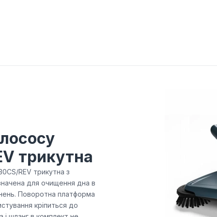
илососу
EV трикутна
D30CS/REV трикутна з
значена для очищення дна в
днень. Поворотна платформа
истування кріпиться до
а і шланг в комплект не