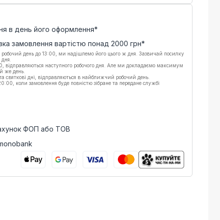
ня в день його оформлення*
вка замовлення вартістю понад
2000
грн*
 робочий день до 13:00, ми надішлемо його цього ж дня. Зазвичай посилку
 дня.
00, відправляються наступного робочого дня. Але ми докладаємо максимум
й же день.
 та святкові дні, відправляються в найближчий робочий день.
:00, коли замовлення буде повністю зібране та передане службі
рахунок ФОП або ТОВ
 monobank