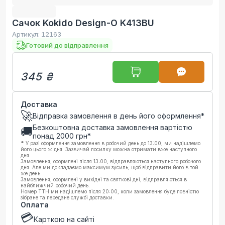
Сачок Kokido Design-O K413BU
Артикул:
12163
Готовий до відправлення
345 ₴
Доставка
🚀
Відправка замовлення в день його оформлення*
Безкоштовна доставка замовлення вартістю
🚚
понад
2000
грн*
*
У разі оформлення замовлення в робочий день до 13:00, ми надішлемо
його цього ж дня. Зазвичай посилку можна отримати вже наступного
дня.
Замовлення, оформлені після 13:00, відправляються наступного робочого
дня. Але ми докладаємо максимум зусиль, щоб відправити його в той
же день.
Замовлення, оформлені у вихідні та святкові дні, відправляються в
найближчий робочий день.
Номер ТТН ми надішлемо після 20:00, коли замовлення буде повністю
зібране та передане службі доставки.
Оплата
💳
Карткою на сайті