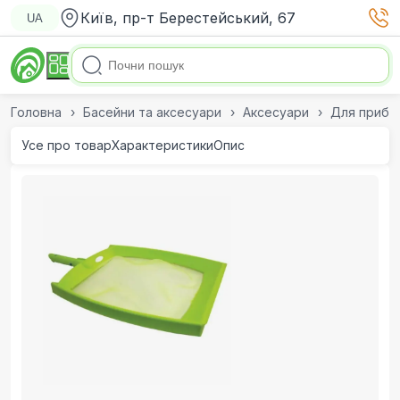
Київ, пр-т Берестейський, 67
UA
Головна
Басейни та аксесуари
Аксесуари
Для приби
Усе про товар
Характеристики
Опис