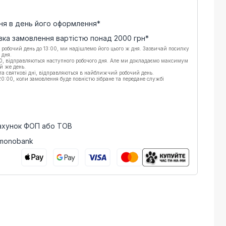
ня в день його оформлення*
вка замовлення вартістю понад
2000
грн*
 робочий день до 13:00, ми надішлемо його цього ж дня. Зазвичай посилку
 дня.
00, відправляються наступного робочого дня. Але ми докладаємо максимум
й же день.
 та святкові дні, відправляються в найближчий робочий день.
:00, коли замовлення буде повністю зібране та передане службі
рахунок ФОП або ТОВ
 monobank