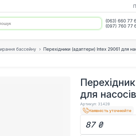
П
(063) 660 77 
(097) 760 77 
ирання бассейну
Перехідники (адаптери) Intex 29061 для на
Перехідники
для насосі
Артикул:
31428
Наявність уточнюйте
87 ₴