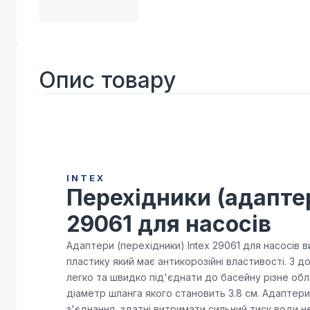
Опис товару
INTEX
Перехідники (адаптер
29061 для насосів
Адаптери (перехідники) Intex 29061 для насосів в
пластику який має антикорозійні властивості. З
легко та швидко під'єднати до басейну різне обл
діаметр шланга якого становить 3.8 см. Адаптер
з'єднання, здатні витримати сильний тиск води н