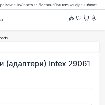
ро Компанію
Оплата та Доставка
Політика конфіденційності
60
60
сосів
 (адаптери) Intex 29061
в