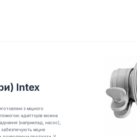
и) Intex
иготовлені з міцного
 допомогою адапторів можна
аднання (наприклад, насос),
и забезпечують міцне
е дозволяючи протікати. У