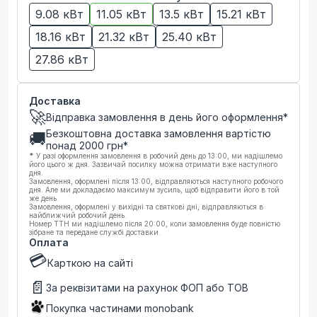
9.08 кВт
11.05 кВт
13.5 кВт
15.21 кВт
18.16 кВт
21.32 кВт
25.40 кВт
27.86 кВт
Доставка
🚀
Відправка замовлення в день його оформлення*
Безкоштовна доставка замовлення вартістю
🚚
понад
2000
грн*
*
У разі оформлення замовлення в робочий день до 13:00, ми надішлемо
його цього ж дня. Зазвичай посилку можна отримати вже наступного
дня.
Замовлення, оформлені після 13:00, відправляються наступного робочого
дня. Але ми докладаємо максимум зусиль, щоб відправити його в той
же день.
Замовлення, оформлені у вихідні та святкові дні, відправляються в
найближчий робочий день.
Номер ТТН ми надішлемо після 20:00, коли замовлення буде повністю
зібране та передане службі доставки.
Оплата
💳
Карткою на сайті
📄
За реквізитами на рахунок ФОП або ТОВ
Покупка частинами monobank