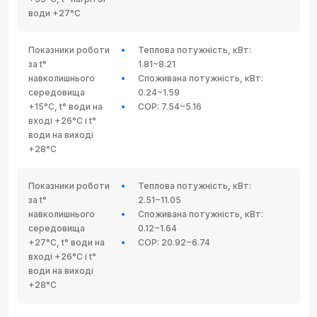
води +27°C
Показники роботи
Теплова потужність, кВт:
за t°
1.81~8.21
навколишнього
Споживана потужність, кВт:
середовища
0.24~1.59
+15°C, t° води на
COP: 7.54~5.16
вході +26°C і t°
води на виході
+28°C
Показники роботи
Теплова потужність, кВт:
за t°
2.51~11.05
навколишнього
Споживана потужність, кВт:
середовища
0.12~1.64
+27°C, t° води на
COP: 20.92~6.74
вході +26°C і t°
води на виході
+28°C