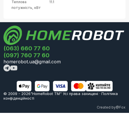
Теплова
11.1
потужність, кВт
(063) 660 77 60
(097) 760 77 60
homerobot.ua@gmail.com
© 2009 -
2026
"HomeRobot ТМ" Усi права захищені
·
Політика
конфіденційності
Created by
@Fox