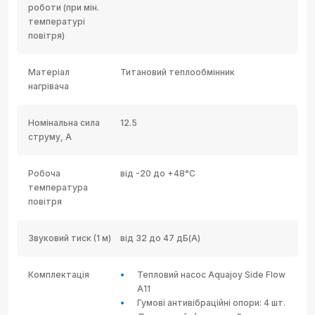
роботи (при мін.
температурі
повітря)
Матеріал
Титановий теплообмінник
нагрівача
Номінальна сила
12.5
струму, А
Робоча
від -20 до +48°C
температура
повітря
Звуковий тиск (1 м)
від 32 до 47 дБ(А)
Комплектація
Тепловий насос Aquajoy Side Flow
A11
Гумові антивібраційні опори: 4 шт.