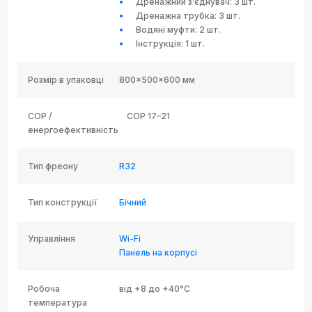
Дренажний з’єднувач: 3 шт.
Дренажна трубка: 3 шт.
Водяні муфти: 2 шт.
Інструкція: 1 шт.
Розмір в упаковці
800×500×600 мм
COP /
COP 17–21
енергоефективність
Тип фреону
R32
Тип конструкції
Бічний
Управління
Wi-Fi
Панель на корпусі
Робоча
від +8 до +40°C
температура