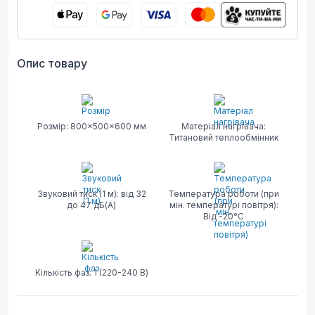
Опис товару
Розмір: 800×500×600 мм
Матеріал нагрівача:
Титановий теплообмінник
Звуковий тиск (1 м): від 32
Температура роботи (при
до 47 дБ(А)
мін. температурі повітря):
Від -20°C
Кількість фаз: 1 (220-240 В)