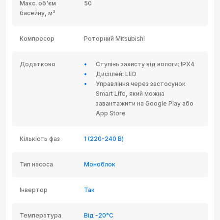
Макс. об'єм
50
басейну, м³
Компресор
Роторний Mitsubishi
Додатково
Ступінь захисту від вологи: IPX4
Дисплей: LED
Управління через застосунок
Smart Life, який можна
завантажити на Google Play або
App Store
Кількість фаз
1 (220-240 В)
Тип насоса
Моноблок
Інвертор
Так
Температура
Від -20°C