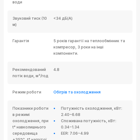
води
Звуковий тиск (10
<34 дБ(А)
м)
Гарантія
5 років гарантії на теплообмінник та
компресор, 3 роки на інші
компоненти.
Рекомендований
4.8
потік води, м³/год
Режим роботи
Обігрів та охолодження
Показники роботи
Потужність охолодження, кВт:
в режимі
2.40~6.68
охолодження, при
Споживана потужність, кВт:
t° навколишнього
0.34~1.34
середовища
EER: 7.06~4.99
+35°C, t° нагрітої