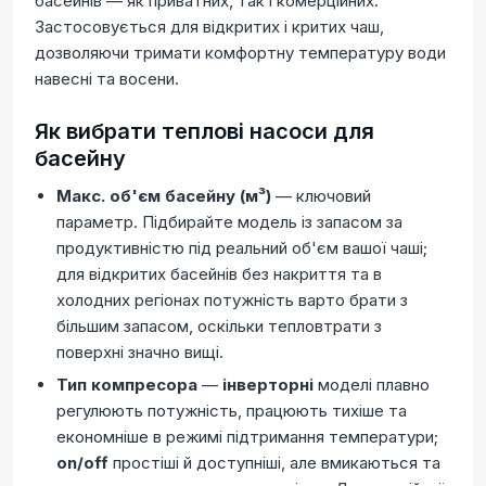
басейнів — як приватних, так і комерційних.
Застосовується для відкритих і критих чаш,
дозволяючи тримати комфортну температуру води
навесні та восени.
Як вибрати теплові насоси для
басейну
Макс. об'єм басейну (м³)
— ключовий
параметр. Підбирайте модель із запасом за
продуктивністю під реальний об'єм вашої чаші;
для відкритих басейнів без накриття та в
холодних регіонах потужність варто брати з
більшим запасом, оскільки тепловтрати з
поверхні значно вищі.
Тип компресора
—
інверторні
моделі плавно
регулюють потужність, працюють тихіше та
економніше в режимі підтримання температури;
on/off
простіші й доступніші, але вмикаються та