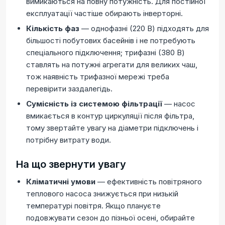
вимикаються на повну потужність. Для постійної
експлуатації частіше обирають інверторні.
Кількість фаз
— однофазні (220 В) підходять для
більшості побутових басейнів і не потребують
спеціального підключення; трифазні (380 В)
ставлять на потужні агрегати для великих чаш,
тож наявність трифазної мережі треба
перевірити заздалегідь.
Сумісність із системою фільтрації
— насос
вмикається в контур циркуляції після фільтра,
тому звертайте увагу на діаметри підключень і
потрібну витрату води.
На що звернути увагу
Кліматичні умови
— ефективність повітряного
теплового насоса знижується при низькій
температурі повітря. Якщо плануєте
подовжувати сезон до пізньої осені, обирайте