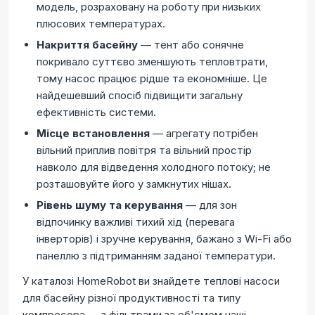
модель, розраховану на роботу при низьких
плюсових температурах.
Накриття басейну
— тент або сонячне
покривало суттєво зменшують тепловтрати,
тому насос працює рідше та економніше. Це
найдешевший спосіб підвищити загальну
ефективність системи.
Місце встановлення
— агрегату потрібен
вільний приплив повітря та вільний простір
навколо для відведення холодного потоку; не
розташовуйте його у замкнутих нішах.
Рівень шуму та керування
— для зон
відпочинку важливі тихий хід (перевага
інверторів) і зручне керування, бажано з Wi-Fi або
панеллю з підтриманням заданої температури.
У каталозі HomeRobot ви знайдете теплові насоси
для басейну різної продуктивності та типу
компресора — з фільтрами за об'ємом чаші,