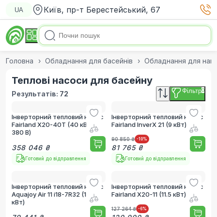
Київ, пр-т Берестейський, 67
UA
Головна
Обладнання для басейнів
Обладнання для нагр
Теплові насоси для басейну
Фільтр
0
Результатів:
72
Інверторний тепловий насос
Інверторний тепловий насос
Fairland X20-40T (40 кВт,
Fairland InverX 21 (9 кВт)
380 В)
90 850 ₴
-10
%
358 046 ₴
81 765 ₴
Готовий до відправлення
Готовий до відправлення
Інверторний тепловий насос
Інверторний тепловий насос
Aquajoy Air 11 i18-7R32 (11.18
Fairland X20-11 (11.5 кВт)
кВт)
127 264 ₴
-6
%