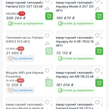
Інверторний тепловий насос
Інверторний тепловий насос
Fairland X23-33T (33 кВт)
Aquajoy Model A 25T (25.37
кВт)
342 516 ₴
-11
%
308 264 ₴
190 670 ₴
Готовий до відправлення
Готовий до відправлення
Тепловий насос Fairland
Інверторний тепловий насос
SHP03 (3.5 кВт)
Aquajoy Air 9 i18-7R32 (9.02
кВт)
34 966 ₴
-11
%
31 469 ₴
72 112 ₴
Під замовлення
Готовий до відправлення
Модуль WiFi для Hayward
Інверторний тепловий насос
Powerline
Aquajoy Jet A18 (18.22 кВт)
15 635 ₴
-20
%
12 508 ₴
161 014 ₴
Під замовлення
Готовий до відправлення
Інверторний тепловий насос
Інверторний тепловий насос
Aquajoy Model A Vertical 35T
Fairland InverX 56 (21.5 кВт)