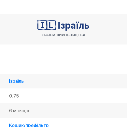
🇮🇱 Ізраїль
КРАЇНА ВИРОБНИЦТВА
Ізраїль
0.75
6 місяців
Кошик/префільтр