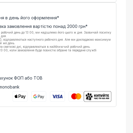
ня в день його оформлення*
вка замовлення вартістю понад
2000
грн*
 робочий день до 13:00, ми надішлемо його цього ж дня. Зазвичай посилку
 дня.
00, відправляються наступного робочого дня. Але ми докладаємо максимум
й же день.
 та святкові дні, відправляються в найближчий робочий день.
:00, коли замовлення буде повністю зібране та передане службі
рахунок ФОП або ТОВ
 monobank