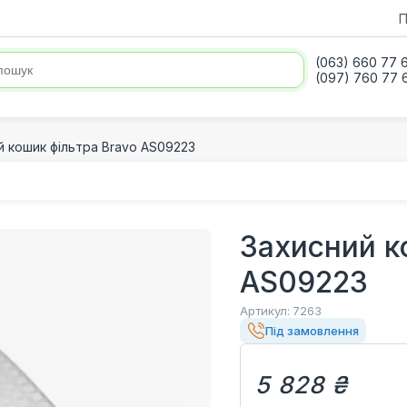
П
(063) 660 77 
(097) 760 77 
й кошик фільтра Bravo AS09223
Захисний к
AS09223
Артикул:
7263
Під замовлення
5 828 ₴