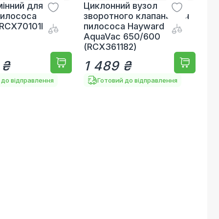
мінний для
Циклонний вузол
пилососа
зворотного клапана для
 RCX70101PAK2
пилососа Hayward
AquaVac 650/600
(RCX361182)
 ₴
1 489 ₴
 до відправлення
Готовий до відправлення