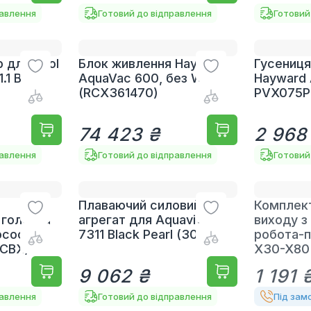
равлення
Готовий до відправлення
Готовий
 для Pool
Блок живлення Hayward
Гусениця
.1 В
AquaVac 600, без WiFi
Hayward 
(RCX361470)
PVX075P
74 423 ₴
2 968
равлення
Готовий до відправлення
Готовий
Плаваючий силовий
Комплек
 головка
агрегат для Aquaviva
виходу з
ососа
7311 Black Pearl (30591)
робота-п
5CBX/EU
X30-X80
9 062 ₴
1 191 
равлення
Готовий до відправлення
Під зам