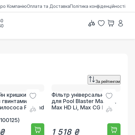
ро Компанію
Оплата та Доставка
Політика конфіденційності
60
60
За рейтингом
йн кришки
Фільтр універсальний
з гвинтами для
для Pool Blaster Max HD,
илососа Fairland
Max HD Li, Max CG Li
100125)
 ₴
1 518 ₴