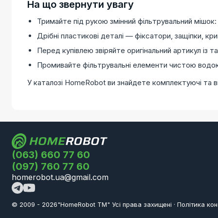
На що звернути увагу
Тримайте під рукою змінний фільтрувальний мішок:
Дрібні пластикові деталі — фіксатори, защіпки, к
Перед купівлею звіряйте оригінальний артикул із т
Промивайте фільтрувальні елементи чистою водою б
У каталозі HomeRobot ви знайдете комплектуючі та в
(063) 660 77 60
(097) 760 77 60
homerobot.ua@gmail.com
© 2009 -
2026
"HomeRobot ТМ" Усi права захищені
·
Політика кон