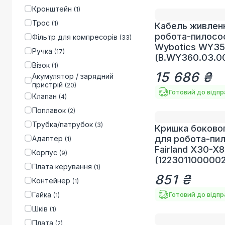
Кронштейн
(
1
)
Трос
(
1
)
Кабель живлен
робота-пилосо
Фільтр для компресорів
(
33
)
Wybotics WY3
Ручка
(
17
)
(B.WY360.03.0
Візок
(
1
)
15 686 ₴
Акумулятор / зарядний
пристрій
(
20
)
Готовий до відп
Клапан
(
4
)
Поплавок
(
2
)
Трубка/патрубок
(
3
)
Кришка боковог
для робота-пи
Адаптер
(
1
)
Fairland X30-X
Корпус
(
9
)
(1223011000002
Плата керування
(
1
)
851 ₴
Контейнер
(
1
)
Гайка
Готовий до відп
(
1
)
Шків
(
1
)
Плата
(
2
)