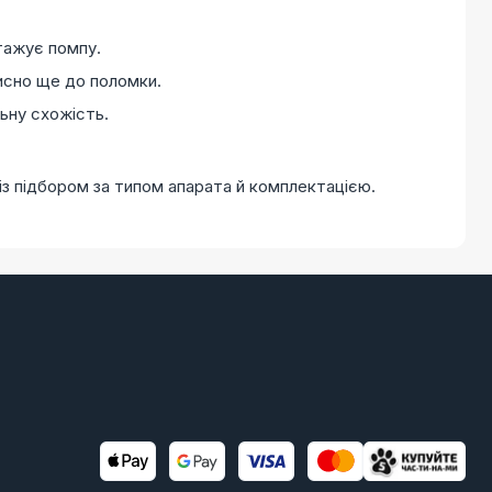
тажує помпу.
рисно ще до поломки.
льну схожість.
із підбором за типом апарата й комплектацією.