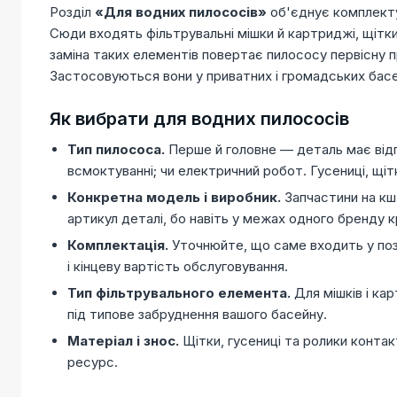
Розділ
«Для водних пилососів»
об'єднує комплектую
Сюди входять фільтрувальні мішки й картриджі, щітки, 
заміна таких елементів повертає пилососу первісну 
Застосовуються вони у приватних і громадських басе
Як вибрати для водних пилососів
Тип пилососа.
Перше й головне — деталь має відпо
всмоктуванні; чи електричний робот. Гусениці, щітк
Конкретна модель і виробник.
Запчастини на кшт
артикул деталі, бо навіть у межах одного бренду к
Комплектація.
Уточнюйте, що саме входить у позиц
і кінцеву вартість обслуговування.
Тип фільтрувального елемента.
Для мішків і кар
під типове забруднення вашого басейну.
Матеріал і знос.
Щітки, гусениці та ролики контак
ресурс.