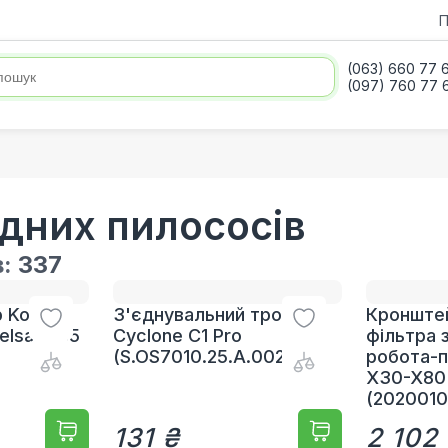
П
(063) 660 77 
(097) 760 77 
дних пилососів
в:
337
 Kokido
З'єднувальний трос
Кронште
elsa EV15
Cyclone C1 Pro
фільтра 
(S.OS7010.25.A.002)
робота-п
X30-X80
(2020010
131 ₴
2 102