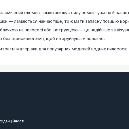
 засмічений елемент різко знижує силу всмоктування й наван
ришки — ламаються найчастіше, тож мати запасну позицію ко
абличкою на пилососі або інструкцією — це надійніше за візуа
ез агресивної хімії, щоб не зруйнувати волокно.
итратні матеріали для популярних моделей водних пилососів 
фіденційності