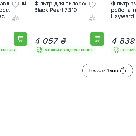
равляючий
Фільтр для пилососа
Фільтр з
соса
Black Pearl 7310
робота-
ac
Hayward
4 057 ₴
4 839
равлення
Готовий до відправлення
Готовий
Показати більше