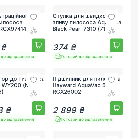
ьтраційного
Стулка для швидкого
пилососа
зливу пилососа Aquaviva
 RCX97414
Black Pearl 7310 (71110)
 ₴
374 ₴
 до відправлення
Готовий до відправлення
тор до пилососа
Підшипник для пилососа
s WY200 (№12
Hayward AquaVac 500
3)
RCX26002
8 ₴
2 899 ₴
 до відправлення
Готовий до відправлення