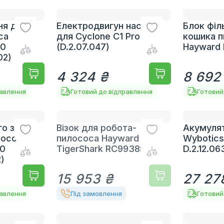
ня для
Електродвигун насоса
Блок філ
са
для Cyclone C1 Pro
кошика 
50
(D.2.07.047)
Hayward
02)
4 324 ₴
8 692
равлення
Готовий до відправлення
Готовий
о зливу
Візок для робота-
Акумуля
лососа
пилососа Hayward
Wybotic
80
TigerShark RC99385
D.2.12.06
)
15 953 ₴
27 27
равлення
Під замовлення
Готовий