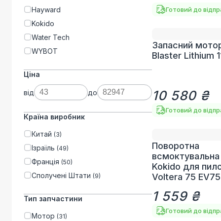
Hayward
Готовий до відп
Kokido
Water Tech
Запасний мотор
WYBOT
Blaster Lithium 11
Ціна
10 580 ₴
від
до
Готовий до відп
Країна виробник
Китай
(
3
)
Поворотна
Ізраїль
(
49
)
всмоктувальна
Франція
(
50
)
Kokido для пил
Сполучені Штати
Voltera 75 EV7
(
9
)
1 559 ₴
Тип запчастини
Готовий до відп
Мотор
(
31
)