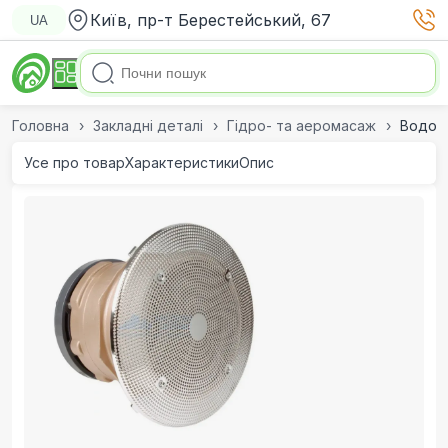
Київ, пр-т Берестейський, 67
UA
Головна
Закладні деталі
Гідро- та аеромасаж
Водоза
Усе про товар
Характеристики
Опис