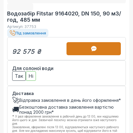
Водозабір Fitstar 9164020, DN 150, 90 м3/
год, 485 мм
Артикул:
37753
Під замовлення
92 575 ₴
Для солоної води
Так
Ні
Доставка
🚀
Відправка замовлення в день його оформлення*
Безкоштовна доставка замовлення вартістю
🚚
понад
2000
грн*
*
У разі оформлення замовлення в робочий день до 13:00, ми надішлемо
його цього ж дня. Зазвичай посилку можна отримати вже наступного
дня.
Замовлення, оформлені після 13:00, відправляються наступного робочого
дня. Але ми докладаємо максимум зусиль, щоб відправити його в той