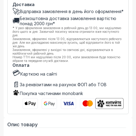
Доставка
🚀
Відправка замовлення в день його оформлення*
Безкоштовна доставка замовлення вартістю
🚚
понад
2000
грн*
*
У разі оформлення замовлення в робочий день до 13:00, ми надішлемо
його цього ж дня. Зазвичай посилку можна отримати вже наступного
дня.
Замовлення, оформлені після 13:00, відправляються наступного робочого
дня. Але ми докладаємо максимум зусиль, щоб відправити його в той
же день.
Замовлення, оформлені у вихідні та святкові дні, відправляються в
найближчий робочий день.
Номер ТТН ми надішлемо після 20:00, коли замовлення буде повністю
зібране та передане службі доставки.
Оплата
💳
Карткою на сайті
📄
За реквізитами на рахунок ФОП або ТОВ
Покупка частинами monobank
Опис товару