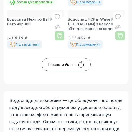
Готовий до відправлення
Під замовлення
Водоспад Flexinox Bali Mini
Водоспад FitStar Wave Mini
Nero чорний
(603x400 мм) з насосом 0.5
кВт, для морської води
68 635 ₴
331 452 ₴
Під замовлення
Під замовлення
Показати більше
Водоспади для басейнів — це обладнання, що подає
воду каскадом або струменем у дзеркало басейну,
створюючи ефект живої течії та приємний шум
падаючої води. Окрім естетики, водоспад виконує
практичну функцію: він перемішує верхні шари води,