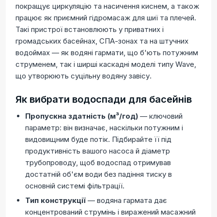
покращує циркуляцію та насичення киснем, а також
працює як приємний гідромасаж для шиї та плечей.
Такі пристрої встановлюють у приватних і
громадських басейнах, СПА-зонах та на штучних
водоймах — як водяні гармати, що б'ють потужним
струменем, так і ширші каскадні моделі типу Wave,
що утворюють суцільну водяну завісу.
Як вибрати водоспади для басейнів
Пропускна здатність (м³/год)
— ключовий
параметр: він визначає, наскільки потужним і
видовищним буде потік. Підбирайте її під
продуктивність вашого насоса й діаметр
трубопроводу, щоб водоспад отримував
достатній об'єм води без падіння тиску в
основній системі фільтрації.
Тип конструкції
— водяна гармата дає
концентрований струмінь і виражений масажний