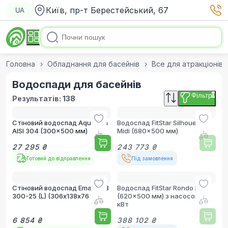
Київ, пр-т Берестейський, 67
UA
Головна
Обладнання для басейнів
Все для атракціонів
Водоспади для басейнів
Фільтр
0
Результатів:
138
Стіновий водоспад Aquaviva
Водоспад FitStar Silhouette
AISI 304 (300x500 мм)
Midi (680x500 мм)
27 295 ₴
243 773 ₴
Готовий до відправлення
Під замовлення
Стіновий водоспад Emaux PB
Водоспад FitStar Rondo Midi
300-25 (L) (306х138х76 мм)
(620x500 мм) з насосом 2.6
кВт
6 854 ₴
388 102 ₴