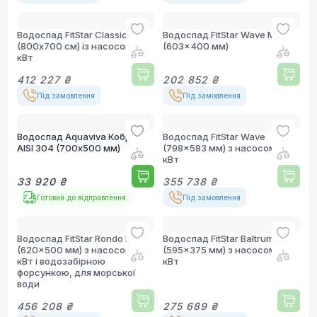
Водоспад FitStar Classico
Водоспад FitStar Wave Mini
(800х700 см) із насосом 2.6
(603x400 мм)
кВт
412 227 ₴
202 852 ₴
Під замовлення
Під замовлення
Водоспад Aquaviva Кобра
Водоспад FitStar Wave
AISI 304 (700х500 мм)
(798x583 мм) з насосом 2.6
кВт
33 920 ₴
355 738 ₴
Готовий до відправлення
Під замовлення
Водоспад FitStar Rondo Midi
Водоспад FitStar Baltrum Mini
(620x500 мм) з насосом 2.6
(595x375 мм) з насосом 0.5
кВт і водозабірною
кВт
форсункою, для морської
води
456 208 ₴
275 689 ₴