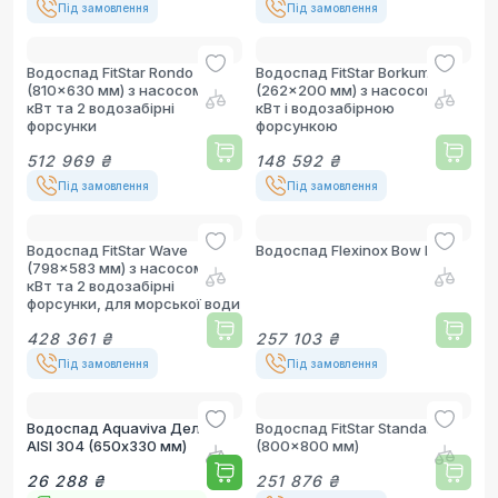
Під замовлення
Під замовлення
Водоспад FitStar Rondo
Водоспад FitStar Borkum Mini
(810x630 мм) з насосом 2.6
(262x200 мм) з насосом 0.5
кВт та 2 водозабірні
кВт і водозабірною
форсунки
форсункою
512 969 ₴
148 592 ₴
Під замовлення
Під замовлення
Водоспад FitStar Wave
Водоспад Flexinox Bow Mini
(798x583 мм) з насосом 2.6
кВт та 2 водозабірні
форсунки, для морської води
428 361 ₴
257 103 ₴
Під замовлення
Під замовлення
Водоспад Aquaviva Дельфін
Водоспад FitStar Standard
AISI 304 (650х330 мм)
(800x800 мм)
26 288 ₴
251 876 ₴