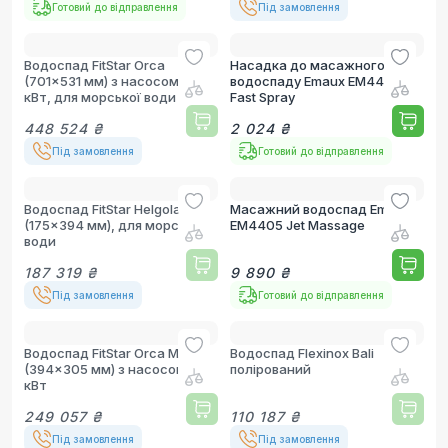
Готовий до відправлення
Під замовлення
Водоспад FitStar Orca
Насадка до масажного
(701x531 мм) з насосом 1.1
водоспаду Emaux EM4401
кВт, для морської води
Fast Spray
448 524 ₴
2 024 ₴
Під замовлення
Готовий до відправлення
Водоспад FitStar Helgoland
Масажний водоспад Emaux
(175x394 мм), для морської
EM4405 Jet Massage
води
187 319 ₴
9 890 ₴
Під замовлення
Готовий до відправлення
Водоспад FitStar Orca Mini
Водоспад Flexinox Bali
(394x305 мм) з насосом 0.5
полірований
кВт
249 057 ₴
110 187 ₴
Під замовлення
Під замовлення