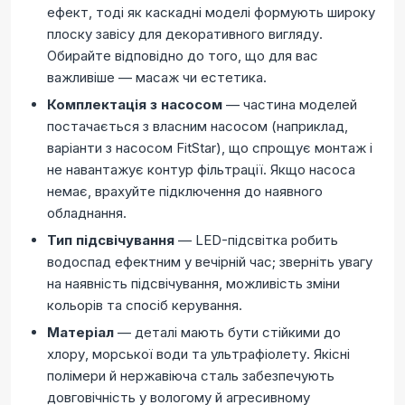
ефект, тоді як каскадні моделі формують широку
плоску завісу для декоративного вигляду.
Обирайте відповідно до того, що для вас
важливіше — масаж чи естетика.
Комплектація з насосом
— частина моделей
постачається з власним насосом (наприклад,
варіанти з насосом FitStar), що спрощує монтаж і
не навантажує контур фільтрації. Якщо насоса
немає, врахуйте підключення до наявного
обладнання.
Тип підсвічування
— LED-підсвітка робить
водоспад ефектним у вечірній час; зверніть увагу
на наявність підсвічування, можливість зміни
кольорів та спосіб керування.
Матеріал
— деталі мають бути стійкими до
хлору, морської води та ультрафіолету. Якісні
полімери й нержавіюча сталь забезпечують
довговічність у вологому й агресивному