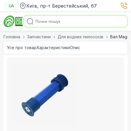
Київ, пр-т Берестейський, 67
UA
Головна
Запчастини
Для водних пилососів
Вал Magn
Усе про товар
Характеристики
Опис