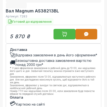
Вал Magnum AS38213BL
Артикул:
7283
Готовий до відправлення
5 870 ₴
Доставка
🚀
Відправка замовлення в день його оформлення*
Безкоштовна доставка замовлення вартістю
🚚
понад
2000
грн*
*
У разі оформлення замовлення в робочий день до 13:00, ми надішлемо
його цього ж дня. Зазвичай посилку можна отримати вже наступного
дня.
Замовлення, оформлені після 13:00, відправляються наступного робочого
дня. Але ми докладаємо максимум зусиль, щоб відправити його в той
же день.
Замовлення, оформлені у вихідні та святкові дні, відправляються в
найближчий робочий день.
Номер ТТН ми надішлемо після 20:00, коли замовлення буде повністю
зібране та передане службі доставки.
Оплата
💳
Карткою на сайті