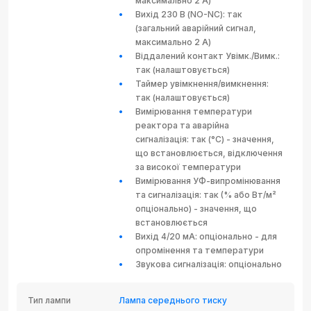
максимально 2 A)
Вихід 230 В (NO-NC): так
(загальний аварійний сигнал,
максимально 2 A)
Віддалений контакт Увімк./Вимк.:
так (налаштовується)
Таймер увімкнення/вимкнення:
так (налаштовується)
Вимірювання температури
реактора та аварійна
сигналізація: так (°C) - значення,
що встановлюється, відключення
за високої температури
Вимірювання УФ-випромінювання
та сигналізація: так (% або Вт/м²
опціонально) - значення, що
встановлюється
Вихід 4/20 мА: опціонально - для
опромінення та температури
Звукова сигналізація: опціонально
Тип лампи
Лампа середнього тиску