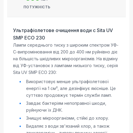
ПОТУЖНІСТЬ
Ультрафіолетове очищення води с Sita UV
SMP ECO 230
Лампи середнього тиску з широким спектром УФ-
С-випромінювання від 200 до 400 нм руйнівно діє
на більшість шкідливих мікроорганізмів. На відміну
від УФ-установок з лампами низького тиску, серія
Sita UV SMP ECO 230:
Використовує менше ультрафіолетової
енергії на 1 см², але дезінфікує якісніше. Це
суттєво продовжує термін служби ламп.
Завдає бактеріям непоправної шкоди,
руйнуючи їх ДНК.
Знищує мікроорганізми, стійкі до хлору.
Видаляє з води зв'язаний хлор, а також
трихлораміни – типову причину алергії,