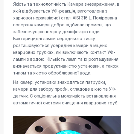
Якість та технологічність Камера знезараження, в
якій відбувається УФ-реакція, виготовлена з
харчової нержавіючої сталі AISI 316 L. Полірована
поверхня камери добре відбиває промені, що
забезпечує рівномірну дезінфекцію води.
Бактерицидні лампи середнього тиску
розташовуються усередині камери в міцних
кварцових трубках, які виключають контакт УФ-
лампи з водою. Кількість ламп та їх розташування
визначається продуктивністю установки, а також
типом та якістю оброблюваної води.
На камері установки знаходяться патрубки,
камери для забору проби, оглядове вікно та УФ-
датчик. Є опціональна можливість встановлення
автоматичної системи очищення кварцових труб.