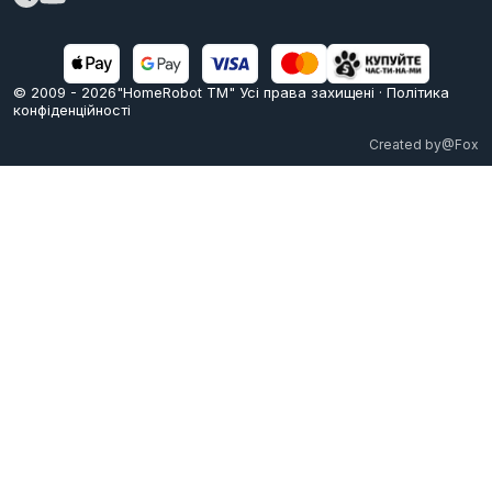
© 2009 -
2026
"HomeRobot ТМ" Усi права захищені
·
Політика
конфіденційності
Created by
@Fox