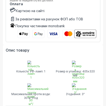
зібране та передане службі доставки.
Оплата
💳
Карткою на сайті
📄
За реквізитами на рахунок ФОП або ТОВ
Покупка частинами monobank
Опис товару
Кількість УФ-ламп: 1
Розмір в упаковці: 405х320
мм
Максимальний протік води:
З'єднання: 3"
30 м³/год