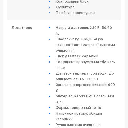
Контрольний блок
Фурнітура
Посібник користувача
Додатково
Напруга живлення: 230 В, 50/60
Гц
Клас захисту: IP65/IP54 (за
наявності автоматичної системи
очищення)
Тиск у лампах: середній
Коефіцієнт пропускання УФ: 97%
- 1 см
Діапазон температури води, що
очищається: +5...+50°C
Загальне енергоспоживання: 600
Вт
Матеріал: нержавіюча сталь AISI
316L
Форма: поперечний потік
Напрямок потоку: обидва
напрямки
Ручна система очищення