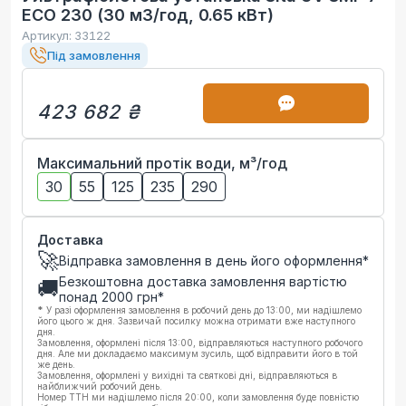
ECO 230 (30 м3/год, 0.65 кВт)
Артикул:
33122
Під замовлення
423 682 ₴
Максимальний протік води, м³/год
30
55
125
235
290
Доставка
🚀
Відправка замовлення в день його оформлення*
Безкоштовна доставка замовлення вартістю
🚚
понад
2000
грн*
*
У разі оформлення замовлення в робочий день до 13:00, ми надішлемо
його цього ж дня. Зазвичай посилку можна отримати вже наступного
дня.
Замовлення, оформлені після 13:00, відправляються наступного робочого
дня. Але ми докладаємо максимум зусиль, щоб відправити його в той
же день.
Замовлення, оформлені у вихідні та святкові дні, відправляються в
найближчий робочий день.
Номер ТТН ми надішлемо після 20:00, коли замовлення буде повністю