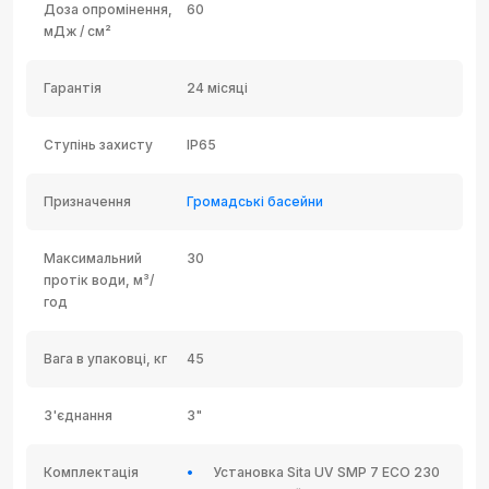
Доза опромінення,
60
мДж / см²
Гарантія
24 місяці
Ступінь захисту
IP65
Призначення
Громадські басейни
Максимальний
30
протік води, м³/
год
Вага в упаковці, кг
45
З'єднання
3"
Комплектація
Установка Sita UV SMP 7 ECO 230