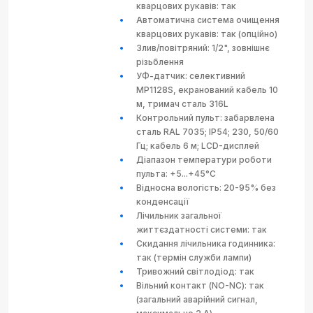
кварцових рукавів: так
Автоматична система очищення
кварцових рукавів: так (опційно)
Злив/повітряний: 1/2", зовнішнє
різьблення
УФ-датчик: селективний
MP1128S, екранований кабель 10
м, тримач сталь 316L
Контрольний пульт: забарвлена
сталь RAL 7035; IP54; 230, 50/60
Гц; кабель 6 м; LCD-дисплей
Діапазон температури роботи
пульта: +5...+45°C
Відносна вологість: 20-95% без
конденсації
Лічильник загальної
життєздатності системи: так
Скидання лічильника годинника:
так (термін служби лампи)
Тривожний світлодіод: так
Вільний контакт (NO-NC): так
(загальний аварійний сигнал,