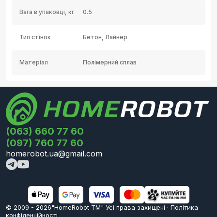
Вага в упаковці, кг
0.5
Тип стінок
Бетон, Лайнер
Матеріал
Полімерний сплав
(063) 660 77 60
(097) 760 77 60
homerobot.ua@gmail.com
© 2009 -
2026
"HomeRobot ТМ" Усi права захищені
·
Політика
конфіденційності