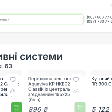
П
(063) 660 77 
(097) 760 77 
вні системи
в:
63
нт
Переливна решітка
Кутовий 
2 Classic
Aquaviva KP HKE02
RR 300.C
 решітки
Classik із центральним
білий)
з'єднанням 195x25 мм
(біла)
896 ₴
5 122