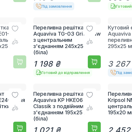
Під замовлення
Готовий
ітка
Переливна решітка
Кутовий
E01-G
Aquaviva TG-03 Grift Claw
Aquaviva
ральним
з центральним
переливн
x25 мм
з'єднанням 245x25 мм
295х25 
(біла)
1 198 ₴
3 267
Готовий до відправлення
Під зам
нт
Переливна решітка
Переливн
E24-G для
Aquaviva KP HKE06
Kripsol 
ітки 45°
Classik з подвійним
централь
з'єднанням 195x25 мм
195х20 
(біла)
1 021 ₴
2 452