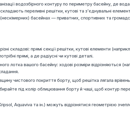
нізації водозбірного контуру по периметру басейну, де вода
складають переливні решітки, кутові та з'єднувальні елемен
 (нескімерних) басейнах — приватних, спортивних та громадс
ізні складові: прямі секції решітки, кутові елементи (наприк
рібні прямі, а де радіусні чи кутові деталі.
го лотка вашого басейну: ходові розміри відрізняються (нап
кладання.
щину чистового покриття борту, щоб решітка лягала врівень і
бирайте під колір облицювання борту й чаші, щоб контур перел
ripsol, Aquaviva та ін.) можуть відрізнятися геометрією зчепл