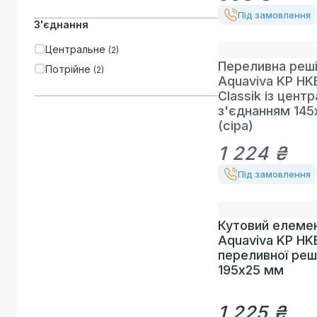
Під замовлення
З'єднання
Центральне
(
2
)
Переливна реш
Потрійне
(
2
)
Aquaviva KP HK
Classik із цент
з'єднанням 145
(сіра)
1 224 ₴
Під замовлення
Кутовий елеме
Aquaviva KP HK
переливної реш
195х25 мм
1 225 ₴