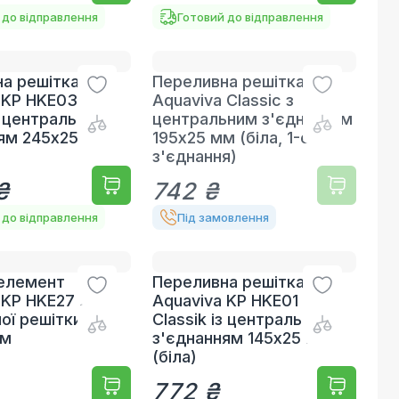
 до відправлення
Готовий до відправлення
а решітка
Переливна решітка
 KP HKE03
Aquaviva Classic з
із центральним
центральним з'єднанням
ям 245x25 мм
195x25 мм (біла, 1-е
з'єднання)
₴
742 ₴
 до відправлення
Під замовлення
 елемент
Переливна решітка
 KP HKE27 для
Aquaviva KP HKE01
ої решітки 90°
Classik із центральним
мм
з'єднанням 145x25 мм
(біла)
772 ₴