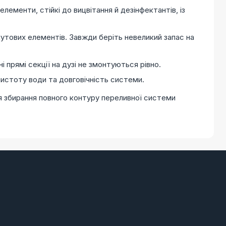
ементи, стійкі до вицвітання й дезінфектантів, із
утових елементів. Завжди беріть невеликий запас на
і прямі секції на дузі не змонтуються рівно.
чистоту води та довговічність системи.
для збирання повного контуру переливної системи