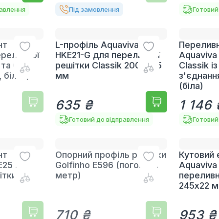
равлення
Під замовлення
Готовий
нт
L-профіль Aquaviva KP
Переливн
ереливної
HKE21-G для переливної
Aquaviva
та Grift,
решітки Classik 2000х25
Classik 
 білий)
мм
з'єднанн
(біла)
635 ₴
1 146 
Готовий до відправлення
Готовий
нт
Опорний профіль решітки
Кутовий
E25 для
Golfinho E596 (погонний
Aquaviva
ітки 90°
метр)
переливн
245х22 
710 ₴
953 ₴