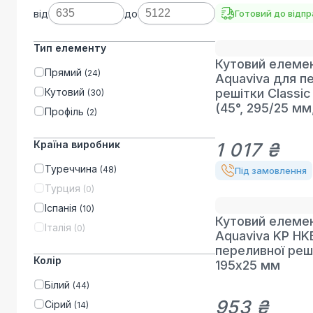
від
до
Готовий до відп
Тип елементу
Кутовий елеме
Прямий
(
24
)
Aquaviva для п
Кутовий
решітки Classic 
(
30
)
(45°, 295/25 мм,
Профіль
(
2
)
Країна виробник
1 017 ₴
Туреччина
(
48
)
Під замовлення
Турция
(
0
)
Іспанія
(
10
)
Кутовий елеме
Італія
(
0
)
Aquaviva KP HK
переливної реш
Колір
195х25 мм
Білий
(
44
)
953 ₴
Сірий
(
14
)