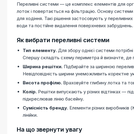
Переливні системи — це комплекс елементів для орга
лоток і повертається на фільтрацію. Основу системи 
для ходіння. Такі рішення застосовують у переливних
води та постійне видалення поверхневих забруднень.
Як вибрати переливні системи
Тип елементу.
Для збору однієї системи потрібні р
Спершу складіть схему периметра й визначте, де пот
Ширина решітки.
Підбирайте за шириною переливно
Невідповідність ширини унеможливить коректне у
Висота профілю.
Враховуйте глибину лотка та тов
Колір.
Решітки випускають у різних відтінках — під
підкреслював лінію басейну.
Сумісність бренду.
Елементи різних виробників (K
лінійки.
На що звернути увагу