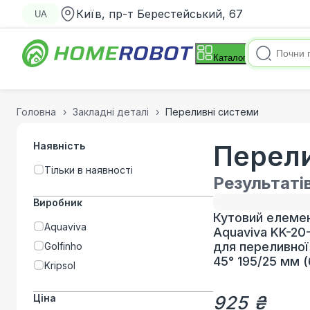
Київ, пр-т Берестейський, 67
UA
Каталог
Головна
Закладні деталі
Переливні системи
Наявність
Перели
Тільки в наявності
Результаті
Виробник
Кутовий елеме
Aquaviva
Aquaviva KK-20-
для переливної
Golfinho
45° 195/25 мм (
Kripsol
Ціна
925 ₴