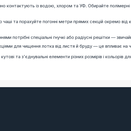
но контактують із водою, хлором та УФ. Обирайте полімерні ел
 чаші та порахуйте погонні метри прямих секцій окремо від к
нями потрібні спеціальні гнучкі або радіусні решітки — звичайн
ціями для чищення лотка від листя й бруду — це впливає на 
кутові та з'єднувальні елементи різних розмірів і кольорів 