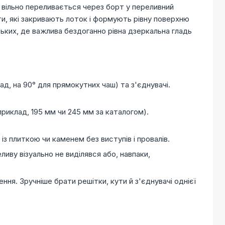
 вільно переливається через борт у переливний
ти, які закривають лоток і формують рівну поверхню
ьких, де важлива бездоганно рівна дзеркальна гладь
лад, на 90° для прямокутних чаш) та з'єднувачі.
риклад, 195 мм чи 245 мм за каталогом).
з плиткою чи каменем без виступів і провалів.
иву візуально не виділявся або, навпаки,
ення. Зручніше брати решітки, кути й з'єднувачі однієї