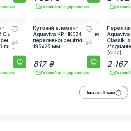
равлення
Готовий до відправлення
Готовий
нт
Кутовий елемент
Переливн
 Classic
Aquaviva KP HKE24-G для
Aquaviva
 решітки
переливної решітки 45°
Classik і
білий)
195х25 мм
з'єднанн
(сіра)
817 ₴
2 167
равлення
Готовий до відправлення
Готовий
Показати більше