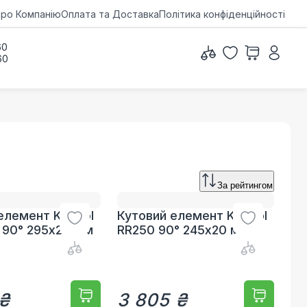
ро Компанію
Оплата та Доставка
Політика конфіденційності
60
60
За рейтингом
елемент Kripsol
Кутовий елемент Kripsol
 90° 295х20 мм
RR250 90° 245х20 мм
 ₴
3 805 ₴