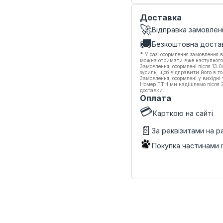
Доставка
🚀
Відправка замовлен
🚚
Безкоштовна доста
*
У разі оформлення замовлення в
можна отримати вже наступного
Замовлення, оформлені після 13:
зусиль, щоб відправити його в то
Замовлення, оформлені у вихідні
Номер ТТН ми надішлемо після 20
доставки.
Оплата
💳
Карткою на сайті
📄
За реквізитами на 
Покупка частинами