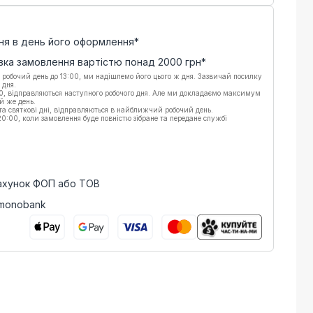
ня в день його оформлення*
вка замовлення вартістю понад
2000
грн*
 робочий день до 13:00, ми надішлемо його цього ж дня. Зазвичай посилку
 дня.
00, відправляються наступного робочого дня. Але ми докладаємо максимум
й же день.
 та святкові дні, відправляються в найближчий робочий день.
:00, коли замовлення буде повністю зібране та передане службі
рахунок ФОП або ТОВ
 monobank