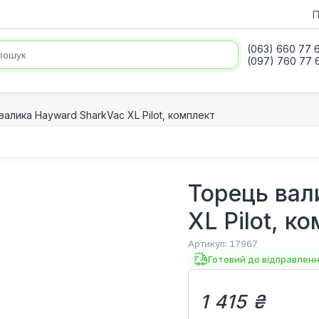
П
(063) 660 77 
(097) 760 77 
алика Hayward SharkVac XL Pilot, комплект
Торець вал
XL Pilot, к
Артикул:
17967
Готовий до відправлен
1 415 ₴