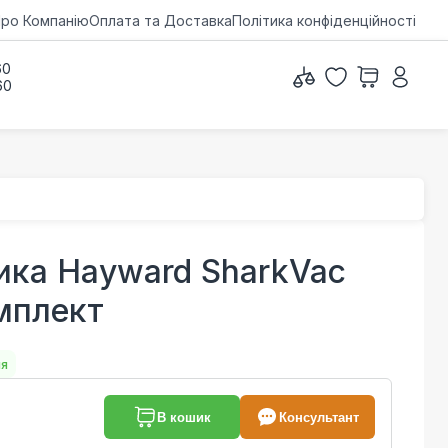
ро Компанію
Оплата та Доставка
Політика конфіденційності
60
60
ика Hayward SharkVac
омплект
ня
В кошик
Консультант