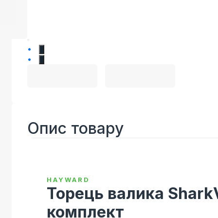
1
2
Опис товару
HAYWARD
Торець валика SharkV
комплект