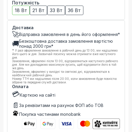
Потужність
18 Вт
21 Вт
33 Вт
36 Вт
Доставка
🚀
Відправка замовлення в день його оформлення*
Безкоштовна доставка замовлення вартістю
🚚
понад
2000
грн*
*
У разі оформлення замовлення в робочий день до 13:00, ми надішлемо
його цього ж дня. Зазвичай посилку можна отримати вже наступного
дня.
Замовлення, оформлені після 13:00, відправляються наступного робочого
дня. Але ми докладаємо максимум зусиль, щоб відправити його в той
же день.
Замовлення, оформлені у вихідні та святкові дні, відправляються в
найближчий робочий день.
Номер ТТН ми надішлемо після 20:00, коли замовлення буде повністю
зібране та передане службі доставки.
Оплата
💳
Карткою на сайті
📄
За реквізитами на рахунок ФОП або ТОВ
Покупка частинами monobank