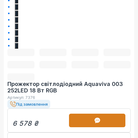
2
3
4
5
6
7
8
9
Прожектор світлодіодний Aquaviva 003
252LED 18 Вт RGB
Артикул:
7376
Під замовлення
6 578 ₴