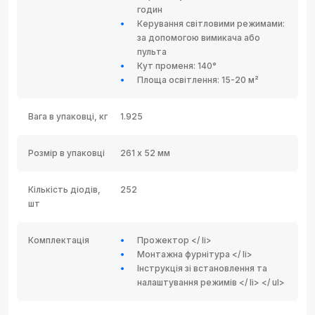
годин
Керування світловими режимами:
за допомогою вимикача або
пульта
Кут променя: 140°
Площа освітлення: 15-20 м²
Вага в упаковці, кг
1.925
Розмір в упаковці
261 х 52 мм
Кількість діодів,
252
шт
Комплектація
Прожектор </ li>
Монтажна фурнітура </ li>
Інструкція зі встановлення та
налаштування режимів </ li> </ ul>