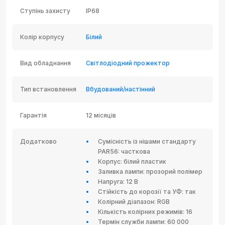
Ступінь захисту
IP68
Колір корпусу
Білий
Вид обладнання
Світлодіодний прожектор
Тип встановлення
Вбудований/настінний
Гарантія
12 місяців
Додатково
Сумісність із нішами стандарту
PAR56: часткова
Корпус: білий пластик
Заливка лампи: прозорий полімер
Напруга: 12 В
Стійкість до корозії та УФ: так
Колірний діапазон: RGB
Кількість колірних режимів: 16
Термін служби лампи: 60 000