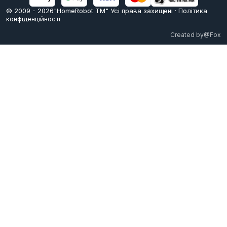
© 2009 -
2026
"HomeRobot ТМ" Усi права захищені
·
Політика
конфіденційності
Created by
@Fox