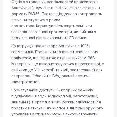
Однією з головних особливостей прожекторів
Aquaviva є їх сумісність з більшістю закладних ніш
формату PAR56. Плата з діодами та контролером
легко витягується з рамки
прожектора. Користувачі зможуть замінити
застарілі галогенові прожектори, які вийшли з
ладу, на нові більш економічні LED лампи.
Конструкція прожектора Aquaviva на 100%
герметична. Порожнини заповнені спеціальним
полімером, що гарантує ступінь захисту IP68.
Матеріали, що використовуються в прожекторі, є
стійкими до УФ, корозії та хімії, застосованої для
стерилізації басейнів. Вбудований термо- і
електрозахист.
Користувачеві доступні 16 колірних режимів
підсвічування води (одноколірні, багатобарвні,
динамічні). Перехід в інший режим здійснюється
простим натисканням кнопки. Для більш зручного
управління режимами можна використовувати