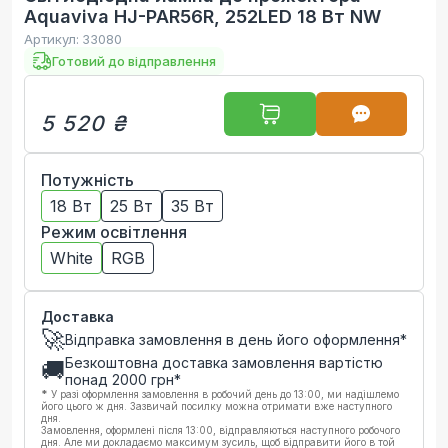
Aquaviva HJ-PAR56R, 252LED 18 Вт NW
Артикул:
33080
Готовий до відправлення
5 520 ₴
Потужність
18 Вт
25 Вт
35 Вт
Режим освітлення
White
RGB
Доставка
🚀
Відправка замовлення в день його оформлення*
Безкоштовна доставка замовлення вартістю
🚚
понад
2000
грн*
*
У разі оформлення замовлення в робочий день до 13:00, ми надішлемо
його цього ж дня. Зазвичай посилку можна отримати вже наступного
дня.
Замовлення, оформлені після 13:00, відправляються наступного робочого
дня. Але ми докладаємо максимум зусиль, щоб відправити його в той