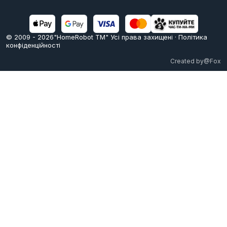
© 2009 -
2026
"HomeRobot ТМ" Усi права захищені
·
Політика
конфіденційності
Created by
@Fox