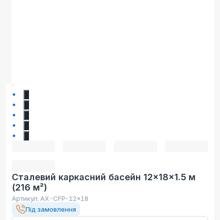
1
2
3
4
5
Сталевий каркасний басейн 12×18×1.5 м
(216 м²)
Артикул:
AX-CFP-12x18
Під замовлення