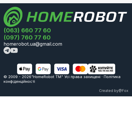
(063) 660 77 60
(097) 760 77 60
homerobot.ua@gmail.com
© 2009 -
2026
"HomeRobot ТМ" Усi права захищені
·
Політика
конфіденційності
Created by
@Fox