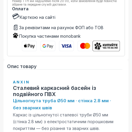
Номер ТТН ми надішлемо після 20:00, коли замовлення буде повністю
зібране та передане службі доставки.
Оплата
💳
Карткою на сайті
📄
За реквізитами на рахунок ФОП або ТОВ
Покупка частинами monobank
Опис товару
ANXIN
Сталевий каркасний басейн із
подвійного ПВХ
Цільногнута труба Ø50 мм · стінка 2.8 мм ·
без зварних швів
Каркас із цільногнутої сталевої труби Ø50 мм
(стінка 2.8 мм) з електростатичним порошковим
покриттям — без різання та зварних швів.