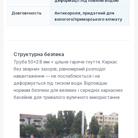
деформації під повною водою
де
Довговічність
Антикорозія, придатний для
Шв
вологого/приморського клімату
зл
Структурна безпека
Труба 50×2.8 мм + цільне гаряче гнуття. Каркас
без зварних зазорів, рівномірний розподіл
навантаження — не послаблюється і не
деформується під тиском води. Відповідає
нормам безпеки для великих і середніх каркасних
басейнів для тривалого вуличного використання.