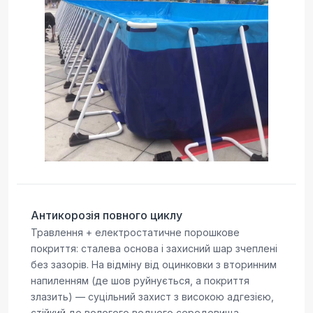
Антикорозія повного циклу
Травлення + електростатичне порошкове
покриття: сталева основа і захисний шар зчеплені
без зазорів. На відміну від оцинковки з вторинним
напиленням (де шов руйнується, а покриття
злазить) — суцільний захист з високою адгезією,
стійкий до вологого водного середовища.