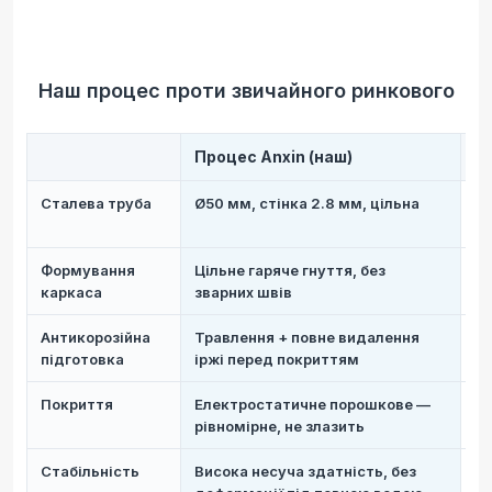
Наш процес проти звичайного ринкового
Процес Anxin (наш)
З
Сталева труба
Ø50 мм, стінка 2.8 мм, цільна
48
оц
Формування
Цільне гаряче гнуття, без
Рі
каркаса
зварних швів
шв
Антикорозійна
Травлення + повне видалення
Ли
підготовка
іржі перед покриттям
за
Покриття
Електростатичне порошкове —
Зв
рівномірне, не злазить
тр
Стабільність
Висока несуча здатність, без
Сл