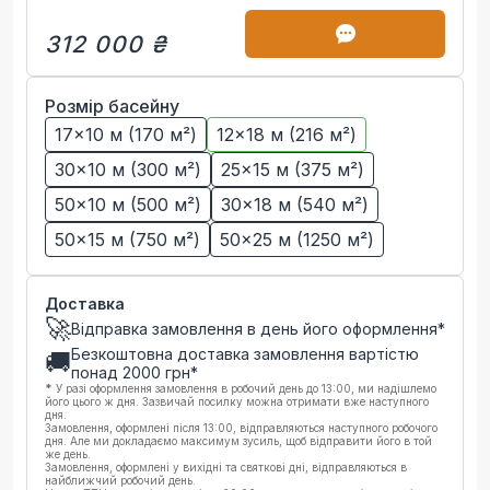
312 000 ₴
Розмір басейну
17×10 м (170 м²)
12×18 м (216 м²)
30×10 м (300 м²)
25×15 м (375 м²)
50×10 м (500 м²)
30×18 м (540 м²)
50×15 м (750 м²)
50×25 м (1250 м²)
Доставка
🚀
Відправка замовлення в день його оформлення*
Безкоштовна доставка замовлення вартістю
🚚
понад
2000
грн*
*
У разі оформлення замовлення в робочий день до 13:00, ми надішлемо
його цього ж дня. Зазвичай посилку можна отримати вже наступного
дня.
Замовлення, оформлені після 13:00, відправляються наступного робочого
дня. Але ми докладаємо максимум зусиль, щоб відправити його в той
же день.
Замовлення, оформлені у вихідні та святкові дні, відправляються в
найближчий робочий день.