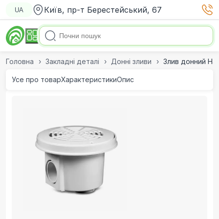
Київ, пр-т Берестейський, 67
UA
Головна
Закладні деталі
Донні зливи
Злив донний Hay
Усе про товар
Характеристики
Опис