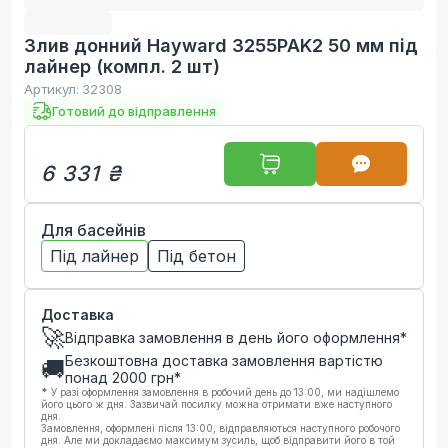
Злив донний Hayward 3255PAK2 50 мм під
лайнер (компл. 2 шт)
Артикул:
32308
Готовий до відправлення
6 331 ₴
Для басейнів
Під лайнер
Під бетон
Доставка
🚀
Відправка замовлення в день його оформлення*
Безкоштовна доставка замовлення вартістю
🚚
понад
2000
грн*
*
У разі оформлення замовлення в робочий день до 13:00, ми надішлемо
його цього ж дня. Зазвичай посилку можна отримати вже наступного
дня.
Замовлення, оформлені після 13:00, відправляються наступного робочого
дня. Але ми докладаємо максимум зусиль, щоб відправити його в той