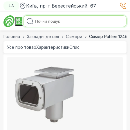
Київ, пр-т Берестейський, 67
UA
Головна
Закладні деталі
Скімери
Скімер Pahlen 1249
Усе про товар
Характеристики
Опис