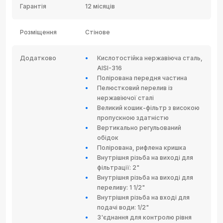
Гарантія
12 місяців
Розміщення
Стінове
Додатково
Кислотостійка нержавіюча сталь,
AISI-316
Полірована передня частина
Пелюстковий перелив із
нержавіючої сталі
Великий кошик-фільтр з високою
пропускною здатністю
Вертикально регульований
обідок
Полірована, рифлена кришка
Внутрішня різьба на виході для
фільтрації: 2"
Внутрішня різьба на виході для
переливу: 1 1/2"
Внутрішня різьба на вході для
подачі води: 1/2"
З'єднання для контролю рівня