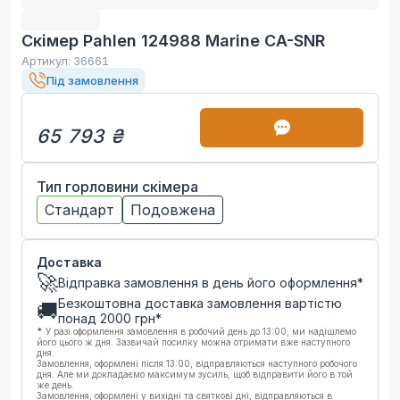
Скімер Pahlen 124988 Marine CA-SNR
Артикул:
36661
Під замовлення
65 793 ₴
Тип горловини скімера
Стандарт
Подовжена
Доставка
🚀
Відправка замовлення в день його оформлення*
Безкоштовна доставка замовлення вартістю
🚚
понад
2000
грн*
*
У разі оформлення замовлення в робочий день до 13:00, ми надішлемо
його цього ж дня. Зазвичай посилку можна отримати вже наступного
дня.
Замовлення, оформлені після 13:00, відправляються наступного робочого
дня. Але ми докладаємо максимум зусиль, щоб відправити його в той
же день.
Замовлення, оформлені у вихідні та святкові дні, відправляються в