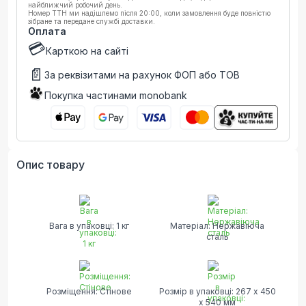
найближчий робочий день.
Номер ТТН ми надішлемо після 20:00, коли замовлення буде повністю
зібране та передане службі доставки.
Оплата
💳
Карткою на сайті
📄
За реквізитами на рахунок ФОП або ТОВ
Покупка частинами monobank
Опис товару
Вага в упаковці: 1 кг
Матеріал: Нержавіюча
сталь
Розміщення: Стінове
Розмір в упаковці: 267 х 450
х 540 мм