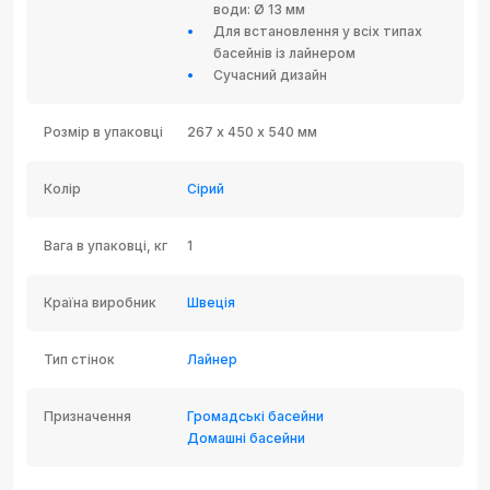
води: Ø 13 мм
Для встановлення у всіх типах
басейнів із лайнером
Сучасний дизайн
Розмір в упаковці
267 х 450 х 540 мм
Колір
Сірий
Вага в упаковці, кг
1
Країна виробник
Швеція
Тип стінок
Лайнер
Призначення
Громадські басейни
Домашні басейни