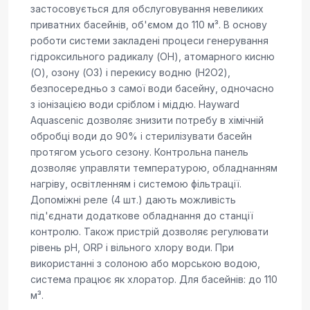
застосовується для обслуговування невеликих
приватних басейнів, об'ємом до 110 м³. В основу
роботи системи закладені процеси генерування
гідроксильного радикалу (ОН), атомарного кисню
(О), озону (О3) і перекису водню (H2O2),
безпосередньо з самої води басейну, одночасно
з іонізацією води сріблом і міддю. Hayward
Aquascenic дозволяє знизити потребу в хімічній
обробці води до 90% і стерилізувати басейн
протягом усього сезону. Контрольна панель
дозволяє управляти температурою, обладнанням
нагріву, освітленням і системою фільтрації.
Допоміжні реле (4 шт.) дають можливість
під'єднати додаткове обладнання до станції
контролю. Також пристрій дозволяє регулювати
рівень pH, ORP і вільного хлору води. При
використанні з солоною або морською водою,
система працює як хлоратор. Для басейнів: до 110
м³.