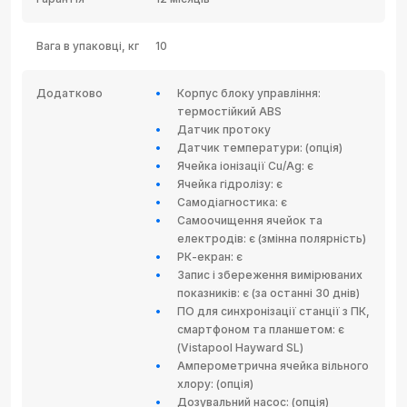
Вага в упаковці, кг
10
Додатково
Корпус блоку управління:
термостійкий ABS
Датчик протоку
Датчик температури: (опція)
Ячейка іонізації Cu/Ag: є
Ячейка гідролізу: є
Самодіагностика: є
Самоочищення ячейок та
електродів: є (змінна полярність)
РК-екран: є
Запис і збереження вимірюваних
показників: є (за останні 30 днів)
ПО для синхронізації станції з ПК,
смартфоном та планшетом: є
(Vistapool Hayward SL)
Амперометрична ячейка вільного
хлору: (опція)
Дозувальний насос: (опція)