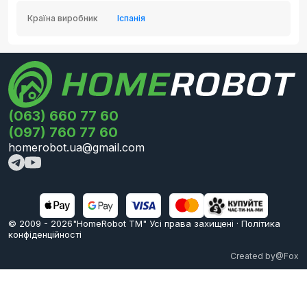
Країна виробник
Іспанія
(063) 660 77 60
(097) 760 77 60
homerobot.ua@gmail.com
© 2009 -
2026
"HomeRobot ТМ" Усi права захищені
·
Політика
конфіденційності
Created by
@Fox