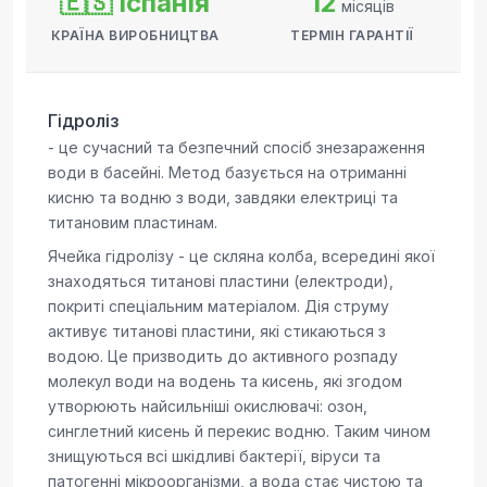
🇪🇸 Іспанія
12
місяців
КРАЇНА ВИРОБНИЦТВА
ТЕРМІН ГАРАНТІЇ
Гідроліз
- це сучасний та безпечний спосіб знезараження
води в басейні. Метод базується на отриманні
кисню та водню з води, завдяки електриці та
титановим пластинам.
Ячейка гідролізу - це скляна колба, всередині якої
знаходяться титанові пластини (електроди),
покриті спеціальним матеріалом. Дія струму
активує титанові пластини, які стикаються з
водою. Це призводить до активного розпаду
молекул води на водень та кисень, які згодом
утворюють найсильніші окислювачі: озон,
синглетний кисень й перекис водню. Таким чином
знищуються всі шкідливі бактерії, віруси та
патогенні мікроорганізми, а вода стає чистою та