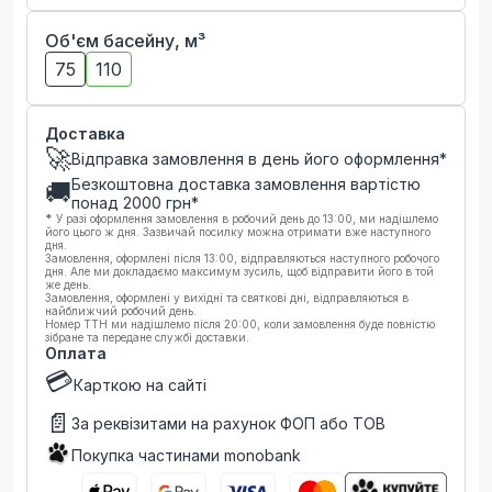
Об'єм басейну, м³
75
110
Доставка
🚀
Відправка замовлення в день його оформлення*
Безкоштовна доставка замовлення вартістю
🚚
понад
2000
грн*
*
У разі оформлення замовлення в робочий день до 13:00, ми надішлемо
його цього ж дня. Зазвичай посилку можна отримати вже наступного
дня.
Замовлення, оформлені після 13:00, відправляються наступного робочого
дня. Але ми докладаємо максимум зусиль, щоб відправити його в той
же день.
Замовлення, оформлені у вихідні та святкові дні, відправляються в
найближчий робочий день.
Номер ТТН ми надішлемо після 20:00, коли замовлення буде повністю
зібране та передане службі доставки.
Оплата
💳
Карткою на сайті
📄
За реквізитами на рахунок ФОП або ТОВ
Покупка частинами monobank