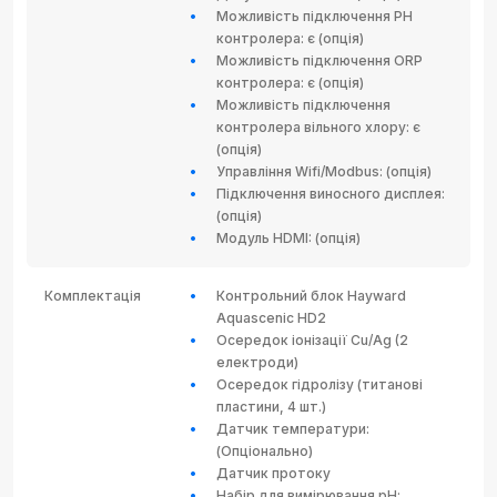
Можливість підключення PH
контролера: є (опція)
Можливість підключення ORP
контролера: є (опція)
Можливість підключення
контролера вільного хлору: є
(опція)
Управління Wifi/Modbus: (опція)
Підключення виносного дисплея:
(опція)
Модуль HDMI: (опція)
Комплектація
Контрольний блок Hayward
Aquascenic HD2
Осередок іонізації Cu/Ag (2
електроди)
Осередок гідролізу (титанові
пластини, 4 шт.)
Датчик температури:
(Опціонально)
Датчик протоку
Набір для вимірювання рН: