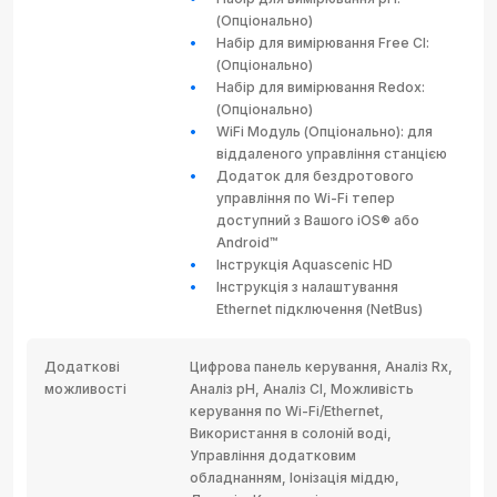
(Опціонально)
Набір для вимірювання Free Cl:
(Опціонально)
Набір для вимірювання Redox:
(Опціонально)
WiFi Модуль (Опціонально): для
віддаленого управління станцією
Додаток для бездротового
управління по Wi-Fi тепер
доступний з Вашого iOS® або
Android™
Інструкція Aquascenic HD
Інструкція з налаштування
Ethernet підключення (NetBus)
Додаткові
Цифрова панель керування, Аналіз Rx,
можливості
Аналіз pH, Аналіз Cl, Можливість
керування по Wi-Fi/Ethernet,
Використання в солоній воді,
Управління додатковим
обладнанням, Іонізація міддю,