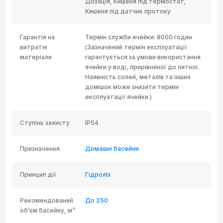
Дозація, Кишеня під термостат,
Кишеня під датчик протоку
Гарантія на
Термін служби ячейки: 8000 годин
витратні
(Зазначений термін експлуатації
матеріали
гарантується за умови використання
ячейки у воді, прирівняної до питної.
Наявність солей, металів та інших
домішок може знизити термін
експлуатації ячейки.)
Ступінь захисту
IP54
Призначення
Домашні басейни
Принцип дії
Гідроліз
Рекомендований
До 250
об’єм басейну, м³