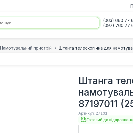
П
(063) 660 77 
(097) 760 77 
Намотувальний пристрій
Штанга телескопічна для намотувал
Штанга тел
намотуваль
87197011 (
Артикул:
27131
Готовий до відправлен