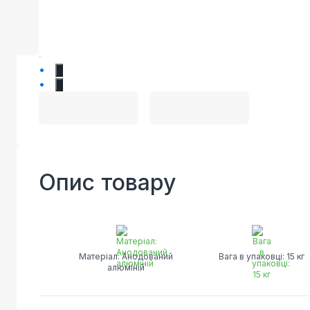
1
2
Опис товару
Матеріал: Анодований
Вага в упаковці: 15 кг
алюміній