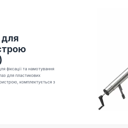
 для
строю
)
ля фіксації та намотування
паз для пластикових
пристрою, комплектується з