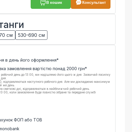
В кошик
Консультант
танги
70 см
530-690 см
ня в день його оформлення*
вка замовлення вартістю понад
2000
грн*
 робочий день до 13:00, ми надішлемо його цього ж дня. Зазвичай посилку
 дня.
00, відправляються наступного робочого дня. Але ми докладаємо максимум
й же день.
 та святкові дні, відправляються в найближчий робочий день.
:00, коли замовлення буде повністю зібране та передане службі
рахунок ФОП або ТОВ
 monobank