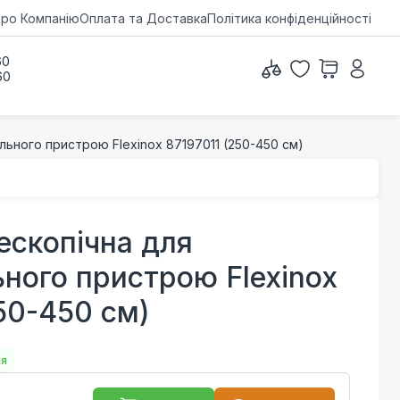
ро Компанію
Оплата та Доставка
Політика конфіденційності
60
60
ьного пристрою Flexinox 87197011 (250-450 см)
ескопічна для
ного пристрою Flexinox
250-450 см)
ня