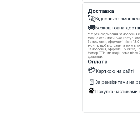
Доставка
🚀
Відправка замовлен
🚚
Безкоштовна доста
*
У разі оформлення замовлення в
можна отримати вже наступного
Замовлення, оформлені після 13:
зусиль, щоб відправити його в то
Замовлення, оформлені у вихідні
Номер ТТН ми надішлемо після 20
доставки.
Оплата
💳
Карткою на сайті
📄
За реквізитами на 
Покупка частинами