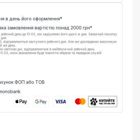
ня в день його оформлення*
вка замовлення вартістю понад
2000
грн*
 робочий день до 13:00, ми надішлемо його цього ж дня. Зазвичай посилку
 дня.
00, відправляються наступного робочого дня. Але ми докладаємо максимум
й же день.
 та святкові дні, відправляються в найближчий робочий день.
:00, коли замовлення буде повністю зібране та передане службі
рахунок ФОП або ТОВ
 monobank