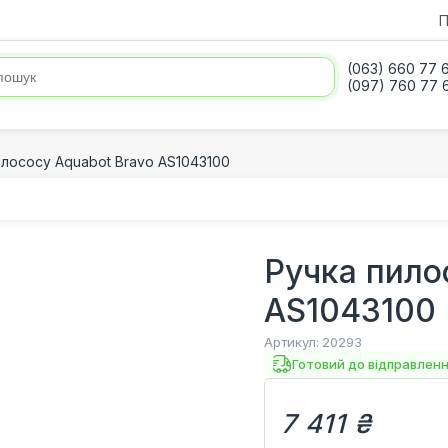
П
(063) 660 77 
(097) 760 77 
илососу Aquabot Bravo AS1043100
Ручка пило
AS1043100
Артикул:
20293
Готовий до відправлен
7 411 ₴