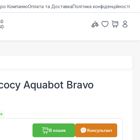
ро Компанію
Оплата та Доставка
Політика конфіденційності
60
60
сосу Aquabot Bravo
ня
В кошик
Консультант