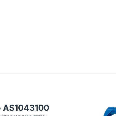
o AS1043100
кісна ручка для пилососу,