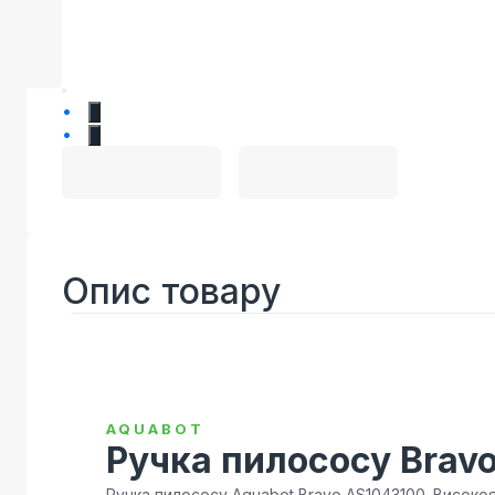
1
2
Опис товару
AQUABOT
Ручка пилососу Brav
Ручка пилососу Aquabot Bravo AS1043100. Високоя