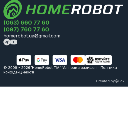
(063) 660 77 60
(097) 760 77 60
homerobot.ua@gmail.com
© 2009 -
2026
"HomeRobot ТМ" Усi права захищені
·
Політика
конфіденційності
Created by
@Fox