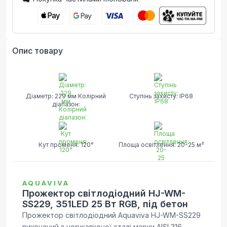
Опис товару
Діаметр: 229 мм Колірний
Ступінь захисту: IP68
діапазон:
Кут променя: 120°
Площа освітлення: 20-25 м²
AQUAVIVA
Прожектор світлодіодний HJ-WM-
SS229, 351LED 25 Вт RGB, під бетон
Прожектор світлодіодний Aquaviva HJ-WM-SS229
виконаний з нержавіючої сталі марки AISI 316,