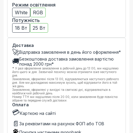
Режим освітлення
White
RGB
Потужність
18 Вт
25 Вт
Доставка
🚀
Відправка замовлення в день його оформлення*
Безкоштовна доставка замовлення вартістю
🚚
понад
2000
грн*
*
У разі оформлення замовлення в робочий день до 13:00, ми надішлемо
його цього ж дня. Зазвичай посилку можна отримати вже наступного
дня.
Замовлення, оформлені після 13:00, відправляються наступного робочого
дня. Але ми докладаємо максимум зусиль, щоб відправити його в той
же день.
Замовлення, оформлені у вихідні та святкові дні, відправляються в
найближчий робочий день.
Номер ТТН ми надішлемо після 20:00, коли замовлення буде повністю
зібране та передане службі доставки.
Оплата
💳
Карткою на сайті
📄
За реквізитами на рахунок ФОП або ТОВ
Покупка частинами monobank