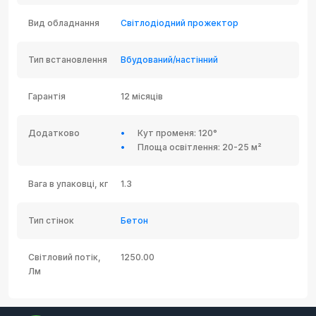
Вид обладнання
Світлодіодний прожектор
Тип встановлення
Вбудований/настінний
Гарантія
12 місяців
Додатково
Кут променя: 120°
Площа освітлення: 20-25 м²
Вага в упаковці, кг
1.3
Тип стінок
Бетон
Світловий потік,
1250.00
Лм