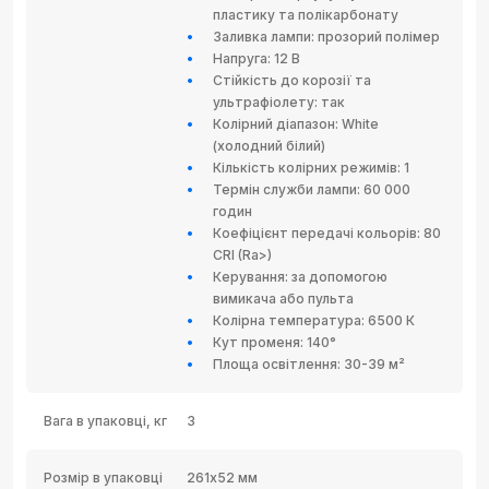
пластику та полікарбонату
Заливка лампи: прозорий полімер
Напруга: 12 В
Стійкість до корозії та
ультрафіолету: так
Колірний діапазон: White
(холодний білий)
Кількість колірних режимів: 1
Термін служби лампи: 60 000
годин
Коефіцієнт передачі кольорів: 80
CRI (Ra>)
Керування: за допомогою
вимикача або пульта
Колірна температура: 6500 К
Кут променя: 140°
Площа освітлення: 30-39 м²
Вага в упаковці, кг
3
Розмір в упаковці
261х52 мм