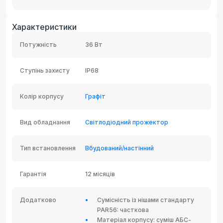
Характеристики
Потужність
36 Вт
Ступінь захисту
IP68
Колір корпусу
Графіт
Вид обладнання
Світлодіодний прожектор
Тип встановлення
Вбудований/настінний
Гарантія
12 місяців
Додатково
Сумісність із нішами стандарту
PAR56: часткова
Матеріал корпусу: суміш АБС-