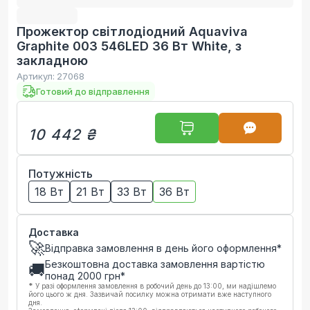
Прожектор світлодіодний Aquaviva
Graphite 003 546LED 36 Вт White, з
закладною
Артикул:
27068
Готовий до відправлення
10 442 ₴
Потужність
18 Вт
21 Вт
33 Вт
36 Вт
Доставка
🚀
Відправка замовлення в день його оформлення*
Безкоштовна доставка замовлення вартістю
🚚
понад
2000
грн*
*
У разі оформлення замовлення в робочий день до 13:00, ми надішлемо
його цього ж дня. Зазвичай посилку можна отримати вже наступного
дня.