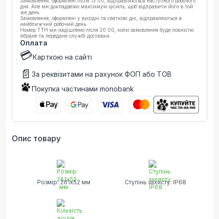
Замовлення, оформлені після 13:00, відправляються наступного робочого
дня. Але ми докладаємо максимум зусиль, щоб відправити його в той
же день.
Замовлення, оформлені у вихідні та святкові дні, відправляються в
найближчий робочий день.
Номер ТТН ми надішлемо після 20:00, коли замовлення буде повністю
зібране та передане службі доставки.
Оплата
💳
Карткою на сайті
📄
За реквізитами на рахунок ФОП або ТОВ
Покупка частинами monobank
Опис товару
Розмір: 261х52 мм
Ступінь захисту: IP68