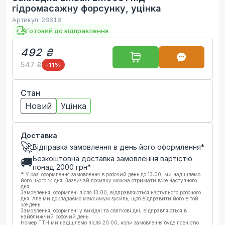
гідромасажну форсунку, уцінка
Артикул:
28618
Готовий до відправлення
492 ₴
547 ₴
-11
%
Стан
Новий
Уцінка
Доставка
🚀
Відправка замовлення в день його оформлення*
Безкоштовна доставка замовлення вартістю
🚚
понад
2000
грн*
*
У разі оформлення замовлення в робочий день до 13:00, ми надішлемо
його цього ж дня. Зазвичай посилку можна отримати вже наступного
дня.
Замовлення, оформлені після 13:00, відправляються наступного робочого
дня. Але ми докладаємо максимум зусиль, щоб відправити його в той
же день.
Замовлення, оформлені у вихідні та святкові дні, відправляються в
найближчий робочий день.
Номер ТТН ми надішлемо після 20:00, коли замовлення буде повністю