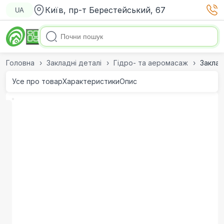
Київ, пр-т Берестейський, 67
UA
Головна
Закладні деталі
Гідро- та аеромасаж
Заклад
Усе про товар
Характеристики
Опис