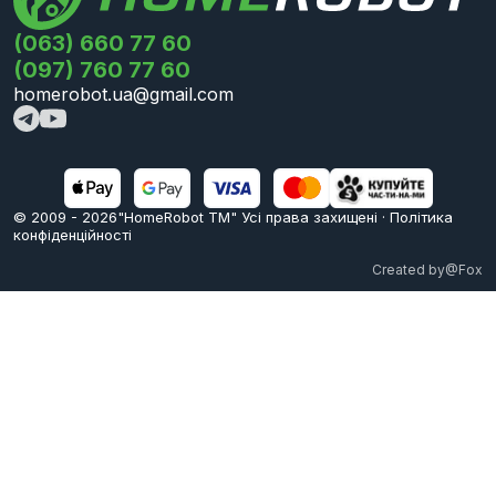
(063) 660 77 60
(097) 760 77 60
homerobot.ua@gmail.com
© 2009 -
2026
"HomeRobot ТМ" Усi права захищені
·
Політика
конфіденційності
Created by
@Fox