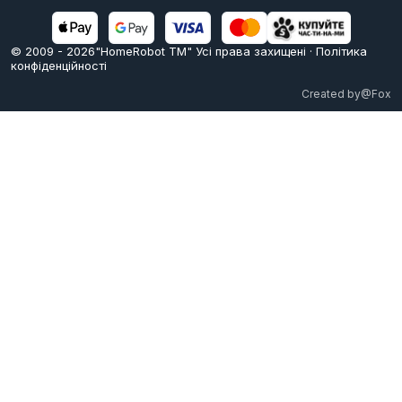
© 2009 -
2026
"HomeRobot ТМ" Усi права захищені
·
Політика
конфіденційності
Created by
@Fox