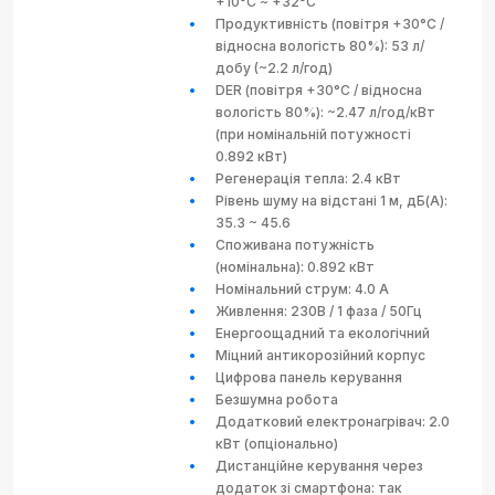
+10°C ~ +32°C
Продуктивність (повітря +30°C /
відносна вологість 80%): 53 л/
добу (~2.2 л/год)
DER (повітря +30°C / відносна
вологість 80%): ~2.47 л/год/кВт
(при номінальній потужності
0.892 кВт)
Регенерація тепла: 2.4 кВт
Рівень шуму на відстані 1 м, дБ(А):
35.3 ~ 45.6
Споживана потужність
(номінальна): 0.892 кВт
Номінальний струм: 4.0 А
Живлення: 230В / 1 фаза / 50Гц
Енергоощадний та екологічний
Міцний антикорозійний корпус
Цифрова панель керування
Безшумна робота
Додатковий електронагрівач: 2.0
кВт (опціонально)
Дистанційне керування через
додаток зі смартфона: так