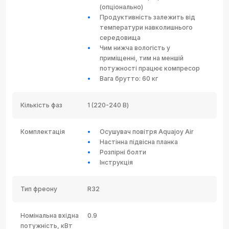
(опціонально)
Продуктивність залежить від
температури навколишнього
середовища
Чим нижча вологість у
приміщенні, тим на меншій
потужності працює компресор
Вага брутто: 60 кг
Кількість фаз
1 (220-240 В)
Комплектація
Осушувач повітря Aquajoy Air
Настінна підвісна планка
Розпірні болти
Інструкція
Тип фреону
R32
Номінальна вхідна
0.9
потужність, кВт