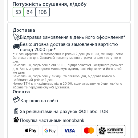
Потужність осушення, л/добу
53
84
108
Доставка
🚀
Відправка замовлення в день його оформлення*
Безкоштовна доставка замовлення вартістю
🚚
понад
2000
грн*
*
У разі оформлення замовлення в робочий день до 13:00, ми надішлемо
його цього ж дня. Зазвичай посилку можна отримати вже наступного
дня.
Замовлення, оформлені після 13:00, відправляються наступного робочого
дня. Але ми докладаємо максимум зусиль, щоб відправити його в той
же день.
Замовлення, оформлені у вихідні та святкові дні, відправляються в
найближчий робочий день.
Номер ТТН ми надішлемо після 20:00, коли замовлення буде повністю
зібране та передане службі доставки.
Оплата
💳
Карткою на сайті
📄
За реквізитами на рахунок ФОП або ТОВ
Покупка частинами monobank