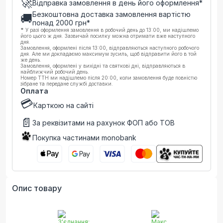
🚀
Відправка замовлення в день його оформлення*
Безкоштовна доставка замовлення вартістю
🚚
понад
2000
грн*
*
У разі оформлення замовлення в робочий день до 13:00, ми надішлемо
його цього ж дня. Зазвичай посилку можна отримати вже наступного
дня.
Замовлення, оформлені після 13:00, відправляються наступного робочого
дня. Але ми докладаємо максимум зусиль, щоб відправити його в той
же день.
Замовлення, оформлені у вихідні та святкові дні, відправляються в
найближчий робочий день.
Номер ТТН ми надішлемо після 20:00, коли замовлення буде повністю
зібране та передане службі доставки.
Оплата
💳
Карткою на сайті
📄
За реквізитами на рахунок ФОП або ТОВ
Покупка частинами monobank
Опис товару