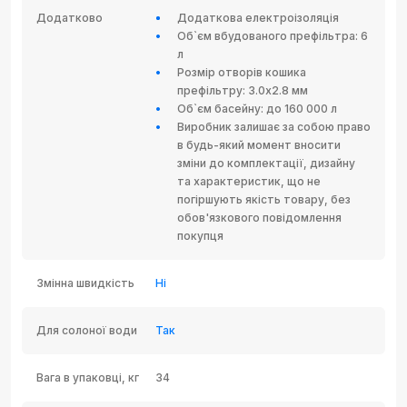
Додатково
Додаткова електроізоляція
Об`єм вбудованого префільтра: 6
л
Розмір отворів кошика
префільтру: 3.0х2.8 мм
Об`єм басейну: до 160 000 л
Виробник залишає за собою право
в будь-який момент вносити
зміни до комплектації, дизайну
та характеристик, що не
погіршують якість товару, без
обов'язкового повідомлення
покупця
Змінна швидкість
Ні
Для солоної води
Так
Вага в упаковці, кг
34