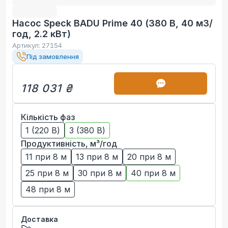
Насос Speck BADU Prime 40 (380 В, 40 м3/
год, 2.2 кВт)
Артикул:
27154
Під замовлення
118 031 ₴
Кількість фаз
1 (220 В)
3 (380 В)
Продуктивність, м³/год
11 при 8 м
13 при 8 м
20 при 8 м
25 при 8 м
30 при 8 м
40 при 8 м
48 при 8 м
Доставка