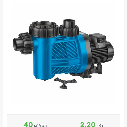
40
2.20
м³/год
кВт