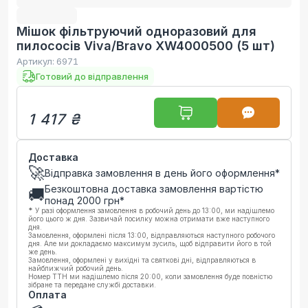
Мішок фільтруючий одноразовий для
пилососів Viva/Bravo XW4000500 (5 шт)
Артикул:
6971
Готовий до відправлення
1 417 ₴
Доставка
🚀
Відправка замовлення в день його оформлення*
Безкоштовна доставка замовлення вартістю
🚚
понад
2000
грн*
*
У разі оформлення замовлення в робочий день до 13:00, ми надішлемо
його цього ж дня. Зазвичай посилку можна отримати вже наступного
дня.
Замовлення, оформлені після 13:00, відправляються наступного робочого
дня. Але ми докладаємо максимум зусиль, щоб відправити його в той
же день.
Замовлення, оформлені у вихідні та святкові дні, відправляються в
найближчий робочий день.
Номер ТТН ми надішлемо після 20:00, коли замовлення буде повністю
зібране та передане службі доставки.
Оплата