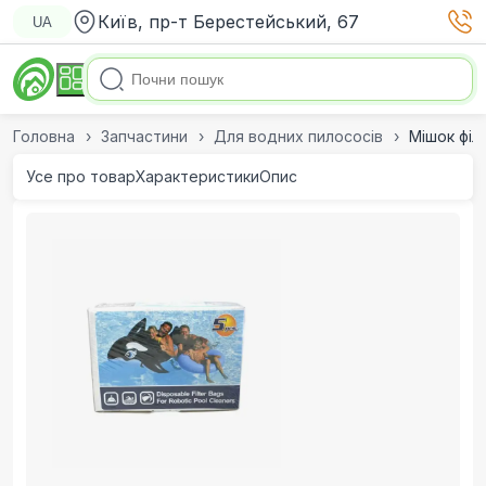
Київ, пр-т Берестейський, 67
UA
Головна
Запчастини
Для водних пилососів
Мішок філ
Усе про товар
Характеристики
Опис