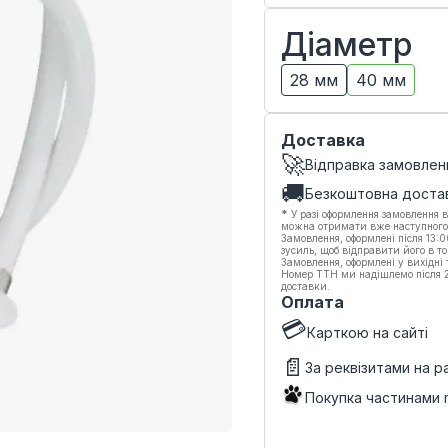
Діаметр
28 мм
40 мм
Доставка
🚀
Відправка замовлен
🚚
Безкоштовна доста
*
У разі оформлення замовлення в
можна отримати вже наступного
Замовлення, оформлені після 13:
зусиль, щоб відправити його в то
Замовлення, оформлені у вихідні
Номер ТТН ми надішлемо після 20
доставки.
Оплата
💳
Карткою на сайті
📄
За реквізитами на 
Покупка частинами