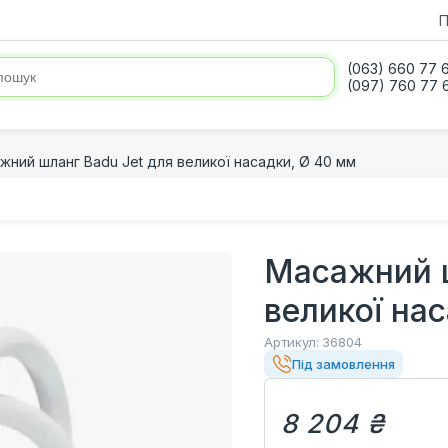
П
(063) 660 77 
(097) 760 77 
жний шланг Badu Jet для великої насадки, Ø 40 мм
Масажний ш
великої на
Артикул:
36804
Під замовлення
8 204 ₴