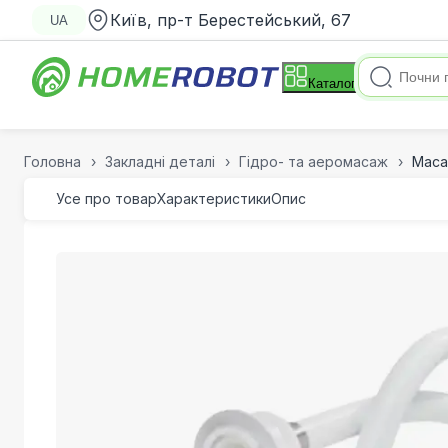
Київ, пр-т Берестейський, 67
UA
Каталог
Головна
Закладні деталі
Гідро- та аеромасаж
Маса
Усе про товар
Характеристики
Опис