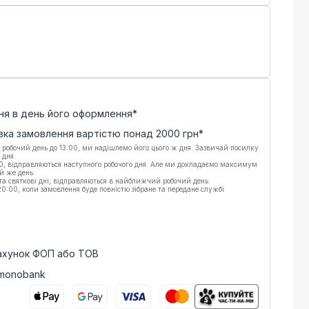
ня в день його оформлення*
вка замовлення вартістю понад
2000
грн*
 робочий день до 13:00, ми надішлемо його цього ж дня. Зазвичай посилку
 дня.
00, відправляються наступного робочого дня. Але ми докладаємо максимум
й же день.
 та святкові дні, відправляються в найближчий робочий день.
:00, коли замовлення буде повністю зібране та передане службі
рахунок ФОП або ТОВ
 monobank