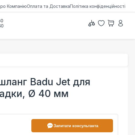
ро Компанію
Оплата та Доставка
Політика конфіденційності
60
60
ланг Badu Jet для
садки, Ø 40 мм
Запитати консультанта