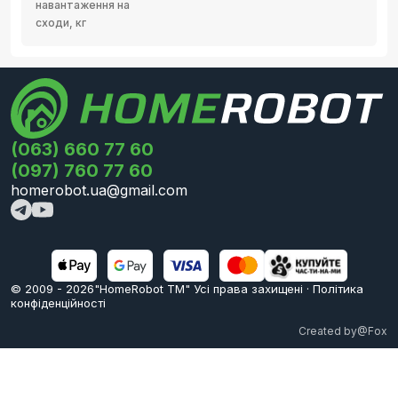
навантаження на
сходи, кг
(063) 660 77 60
(097) 760 77 60
homerobot.ua@gmail.com
© 2009 -
2026
"HomeRobot ТМ" Усi права захищені
·
Політика
конфіденційності
Created by
@Fox