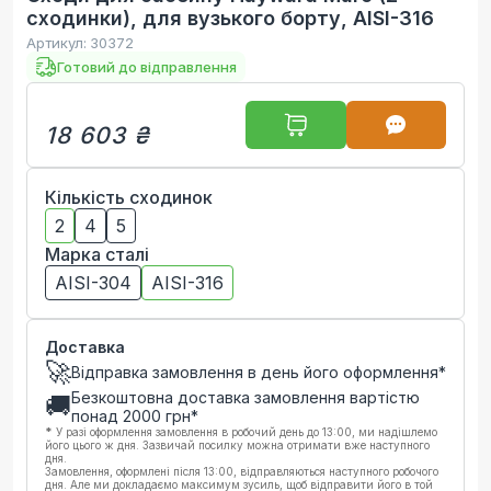
сходинки), для вузького борту, AISI-316
Артикул:
30372
Готовий до відправлення
18 603 ₴
Кількість сходинок
2
4
5
Марка сталі
AISI-304
AISI-316
Доставка
🚀
Відправка замовлення в день його оформлення*
Безкоштовна доставка замовлення вартістю
🚚
понад
2000
грн*
*
У разі оформлення замовлення в робочий день до 13:00, ми надішлемо
його цього ж дня. Зазвичай посилку можна отримати вже наступного
дня.
Замовлення, оформлені після 13:00, відправляються наступного робочого
дня. Але ми докладаємо максимум зусиль, щоб відправити його в той