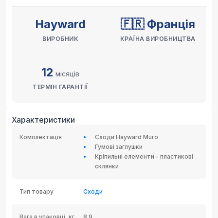
Hayward
🇫🇷 Франція
ВИРОБНИК
КРАЇНА ВИРОБНИЦТВА
12
місяців
ТЕРМІН ГАРАНТІЇ
Характеристики
Комплектація
Сходи Hayward Muro
Гумові заглушки
Кріпильні елементи - пластикові
склянки
Тип товару
Сходи
Вага в упаковці, кг
8.9