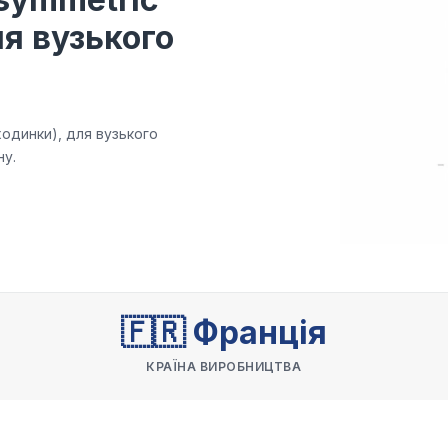
ля вузького
ходинки), для вузького
ну.
🇫🇷 Франція
КРАЇНА ВИРОБНИЦТВА