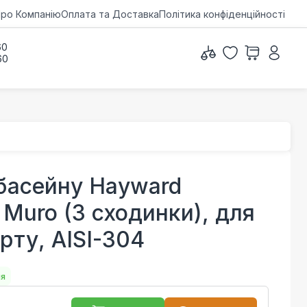
ро Компанію
Оплата та Доставка
Політика конфіденційності
60
60
басейну Hayward
 Muro (3 сходинки), для
рту, AISI-304
ня