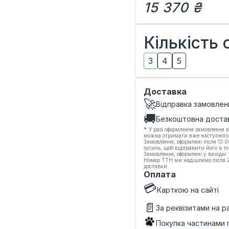
15 370 ₴
Кількість
3
4
5
Доставка
🚀
Відправка замовлен
🚚
Безкоштовна доста
*
У разі оформлення замовлення в
можна отримати вже наступного
Замовлення, оформлені після 13:
зусиль, щоб відправити його в то
Замовлення, оформлені у вихідні
Номер ТТН ми надішлемо після 20
доставки.
Оплата
💳
Карткою на сайті
📄
За реквізитами на 
Покупка частинами