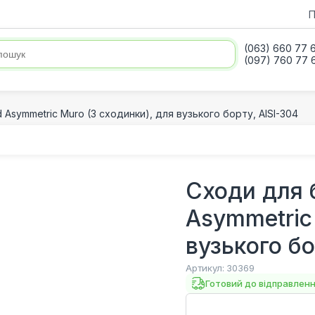
П
(063) 660 77 
(097) 760 77 
Asymmetric Muro (3 сходинки), для вузького борту, AISI-304
Сходи для 
Asymmetric
вузького бо
Артикул:
30369
Готовий до відправлен