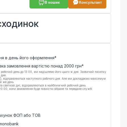
В кошик
Консультант
 сходинок
ня в день його оформлення*
вка замовлення вартістю понад
2000
грн*
 робочий день до 13:00, ми надішлемо його цього ж дня. Зазвичай посилку
 дня.
00, відправляються наступного робочого дня. Але ми докладаємо максимум
й же день.
 та святкові дні, відправляються в найближчий робочий день.
:00, коли замовлення буде повністю зібране та передане службі
рахунок ФОП або ТОВ
 monobank