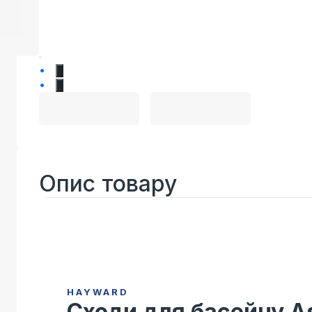
1
2
Опис товару
HAYWARD
Сходи для басейну A