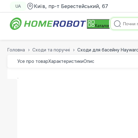
Київ, пр-т Берестейський, 67
UA
Каталог
Головна
Сходи та поручні
Сходи для басейну Hayward 
Усе про товар
Характеристики
Опис