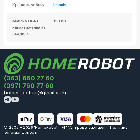
Країна виробник
Іспанія
Максимальне
150.00
навантаження на
сходи, кг
(063) 660 77 60
(097) 760 77 60
homerobot.ua@gmail.com
© 2009 -
2026
"HomeRobot ТМ" Усi права захищені
·
Політика
конфіденційності