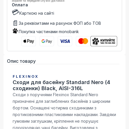
зібране та передане службі доставки.
Оплата
💳
Карткою на сайті
📄
За реквізитами на рахунок ФОП або ТОВ
Покупка частинами monobank
Опис товару
FLEXINOX
Сходи для басейну Standard Nero (4
сходинки) Black, AISI-316L
Сходи з поручнями Flexinox Standard Nero
призначені для заглиблених басейнів з широким
бортом. Оснащені чотирма сходинками з
протиковзними пластиковими накладками. Завдяки
гумовим заглушкам, кріплення не порушує
гідроізоляцію чаші басейну. Виготовлені з