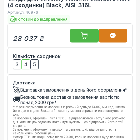
(4 сходинки) Black, AISI-316L
Артикул:
40976
Готовий до відправлення
28 037 ₴
Кількість сходинок
3
4
5
Доставка
🚀
Відправка замовлення в день його оформлення*
Безкоштовна доставка замовлення вартістю
🚚
понад
2000
грн*
*
У разі оформлення замовлення в робочий день до 13:00, ми надішлемо
його цього ж дня. Зазвичай посилку можна отримати вже наступного
дня.
Замовлення, оформлені після 13:00, відправляються наступного робочого
дня. Але ми докладаємо максимум зусиль, щоб відправити його в той
же день.
Замовлення, оформлені у вихідні та святкові дні, відправляються в
найближчий робочий день.
Номер ТТН ми надішлемо після 20:00, коли замовлення буде повністю