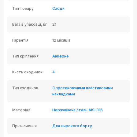
Тип товару
Сходи
Вага в упаковці, кг
21
Гарантія
12 місяців
Тип кріплення
Анкерне
К-сть сходинок
4
Тип сходинок
З протиковзними пластиковими
накладками
Матеріал
Нержавіюча сталь AISI 316
Призначення
Для широкого борту