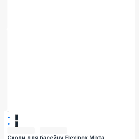
1
2
Сходи для басейну Flexinox Mixta