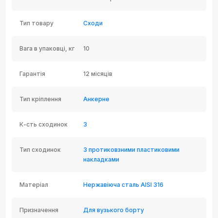
Тип товару
Сходи
Вага в упаковці, кг
10
Гарантія
12 місяців
Тип кріплення
Анкерне
К-сть сходинок
3
Тип сходинок
З протиковзними пластиковими
накладками
Матеріал
Нержавіюча сталь AISI 316
Призначення
Для вузького борту