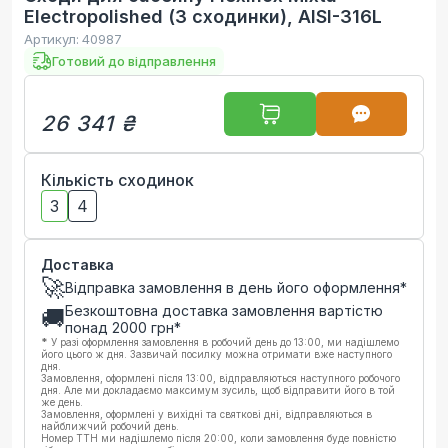
Electropolished (3 сходинки), AISI-316L
Артикул:
40987
Готовий до відправлення
26 341 ₴
Кількість сходинок
3
4
Доставка
🚀
Відправка замовлення в день його оформлення*
Безкоштовна доставка замовлення вартістю
🚚
понад
2000
грн*
*
У разі оформлення замовлення в робочий день до 13:00, ми надішлемо
його цього ж дня. Зазвичай посилку можна отримати вже наступного
дня.
Замовлення, оформлені після 13:00, відправляються наступного робочого
дня. Але ми докладаємо максимум зусиль, щоб відправити його в той
же день.
Замовлення, оформлені у вихідні та святкові дні, відправляються в
найближчий робочий день.
Номер ТТН ми надішлемо після 20:00, коли замовлення буде повністю