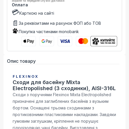
зібране та передане службі доставки.
Оплата
💳
Карткою на сайті
📄
За реквізитами на рахунок ФОП або ТОВ
Покупка частинами monobank
Опис товару
FLEXINOX
Сходи для басейну Mixta
Electropolished (3 сходинки), AISI-316L
Сходи з поручнями Flexinox Mixta Electropolished
призначені для заглиблених басейнів з вузьким
бортом. Оснащені трьома сходинками з
протиковзними пластиковими накладками. Завдяки
гумовим заглушкам, кріплення не порушує
гідроізоляцію чаші басейну. Виготовлені з