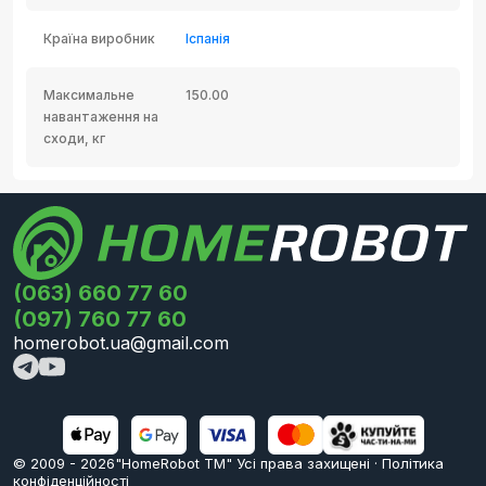
Країна виробник
Іспанія
Максимальне
150.00
навантаження на
сходи, кг
(063) 660 77 60
(097) 760 77 60
homerobot.ua@gmail.com
© 2009 -
2026
"HomeRobot ТМ" Усi права захищені
·
Політика
конфіденційності