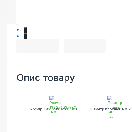
1
2
Опис товару
Розмір: 1830х493х533 мм
Діаметр поручня, мм: 4