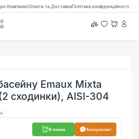
ро Компанію
Оплата та Доставка
Політика конфіденційності
60
60
басейну Emaux Mixta
2 сходинки), AISI-304
ня
В кошик
Консультант