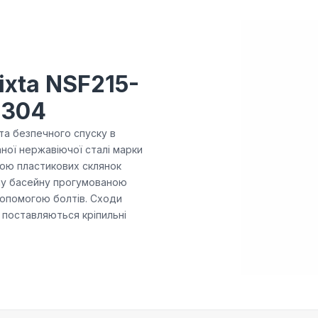
ixta NSF215-
-304
та безпечного спуску в
аної нержавіючої сталі марки
гою пластикових склянок
іну басейну прогумованою
допомогою болтів. Сходи
і поставляються кріпильні