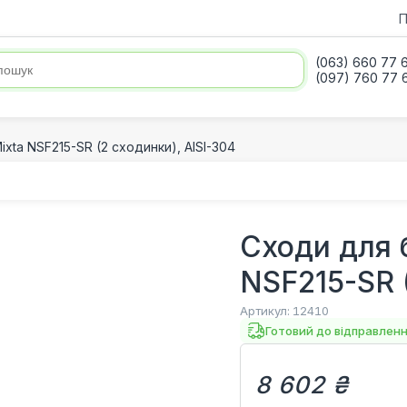
П
(063) 660 77 
(097) 760 77 
xta NSF215-SR (2 сходинки), AISI-304
Сходи для 
NSF215-SR (
Артикул:
12410
Готовий до відправлен
8 602 ₴