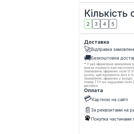
Кількість
2
3
4
5
Доставка
🚀
Відправка замовлен
🚚
Безкоштовна доста
*
У разі оформлення замовлення в
можна отримати вже наступного
Замовлення, оформлені після 13:
зусиль, щоб відправити його в то
Замовлення, оформлені у вихідні
Номер ТТН ми надішлемо після 20
доставки.
Оплата
💳
Карткою на сайті
📄
За реквізитами на 
Покупка частинами