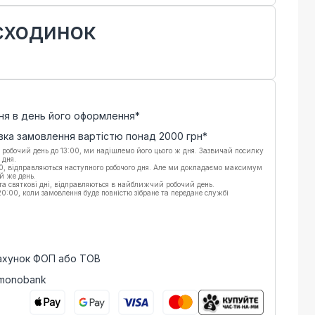
 сходинок
ня в день його оформлення*
вка замовлення вартістю понад
2000
грн*
 робочий день до 13:00, ми надішлемо його цього ж дня. Зазвичай посилку
 дня.
00, відправляються наступного робочого дня. Але ми докладаємо максимум
й же день.
 та святкові дні, відправляються в найближчий робочий день.
:00, коли замовлення буде повністю зібране та передане службі
рахунок ФОП або ТОВ
 monobank