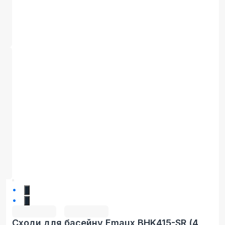
1
2
Сходи для басейну Emaux BHK415-SR (4