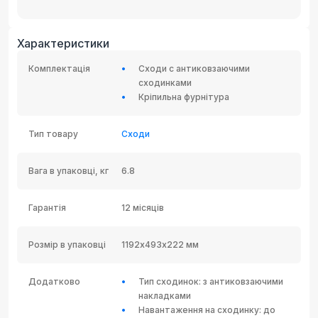
Характеристики
Комплектація
Сходи c антиковзаючими
сходинками
Кріпильна фурнітура
Тип товару
Сходи
Вага в упаковці, кг
6.8
Гарантія
12 місяців
Розмір в упаковці
1192х493х222 мм
Додатково
Тип сходинок: з антиковзаючими
накладками
Навантаження на сходинку: до