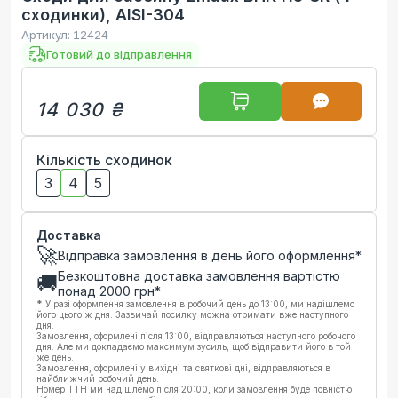
сходинки), AISI-304
Артикул:
12424
Готовий до відправлення
14 030 ₴
Кількість сходинок
3
4
5
Доставка
🚀
Відправка замовлення в день його оформлення*
Безкоштовна доставка замовлення вартістю
🚚
понад
2000
грн*
*
У разі оформлення замовлення в робочий день до 13:00, ми надішлемо
його цього ж дня. Зазвичай посилку можна отримати вже наступного
дня.
Замовлення, оформлені після 13:00, відправляються наступного робочого
дня. Але ми докладаємо максимум зусиль, щоб відправити його в той
же день.
Замовлення, оформлені у вихідні та святкові дні, відправляються в
найближчий робочий день.
Номер ТТН ми надішлемо після 20:00, коли замовлення буде повністю