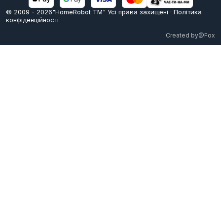
© 2009 -
2026
"HomeRobot ТМ" Усi права захищені
·
Політика
конфіденційності
Created by
@Fox