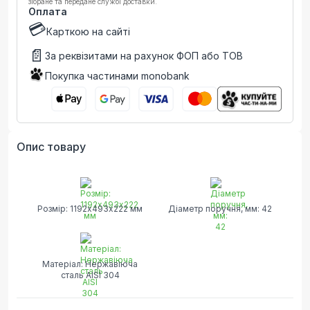
зібране та передане службі доставки.
Оплата
💳
Карткою на сайті
📄
За реквізитами на рахунок ФОП або ТОВ
Покупка частинами monobank
Опис товару
Розмір: 1192х493х222 мм
Діаметр поручня, мм: 42
Матеріал: Нержавіюча
сталь AISI 304