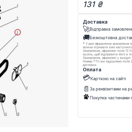
131 ₴
Доставка
🚀
Відправка замовлен
🚚
Безкоштовна доста
*
У разі оформлення замовлення в
можна отримати вже наступного
Замовлення, оформлені після 13:
зусиль, щоб відправити його в то
Замовлення, оформлені у вихідні
Номер ТТН ми надішлемо після 20
доставки.
Оплата
💳
Карткою на сайті
📄
За реквізитами на 
Покупка частинами