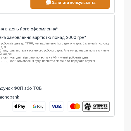
Запитати консультанта
ня в день його оформлення*
вка замовлення вартістю понад
2000
грн*
 робочий день до 13:00, ми надішлемо його цього ж дня. Зазвичай посилку
 дня.
00, відправляються наступного робочого дня. Але ми докладаємо максимум
й же день.
 та святкові дні, відправляються в найближчий робочий день.
:00, коли замовлення буде повністю зібране та передане службі
рахунок ФОП або ТОВ
 monobank