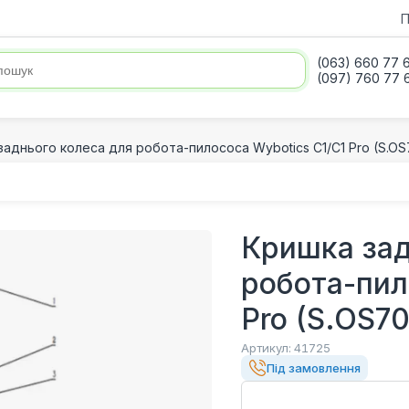
П
(063) 660 77 
(097) 760 77 
заднього колеса для робота-пилососа Wybotics C1/C1 Pro (S.OS7
Кришка зад
робота-пил
Pro (S.OS70
Артикул:
41725
Під замовлення