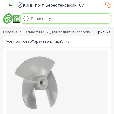
Київ, пр-т Берестейський, 67
UA
Головна
Запчастини
Для водних пилососів
Крильчатк
Усе про товар
Характеристики
Опис