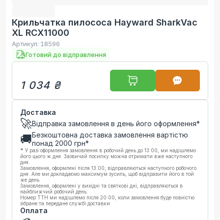
Крильчатка пилососа Hayward SharkVac
XL RCX11000
Артикул:
18596
Готовий до відправлення
1 034 ₴
Доставка
🚀
Відправка замовлення в день його оформлення*
Безкоштовна доставка замовлення вартістю
🚚
понад
2000
грн*
*
У разі оформлення замовлення в робочий день до 13:00, ми надішлемо
його цього ж дня. Зазвичай посилку можна отримати вже наступного
дня.
Замовлення, оформлені після 13:00, відправляються наступного робочого
дня. Але ми докладаємо максимум зусиль, щоб відправити його в той
же день.
Замовлення, оформлені у вихідні та святкові дні, відправляються в
найближчий робочий день.
Номер ТТН ми надішлемо після 20:00, коли замовлення буде повністю
зібране та передане службі доставки.
Оплата