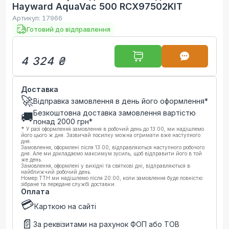
Hayward AquaVac 500 RCX97502KIT
Артикул:
17966
Готовий до відправлення
4 324 ₴
Доставка
🚀
Відправка замовлення в день його оформлення*
Безкоштовна доставка замовлення вартістю
🚚
понад
2000
грн*
*
У разі оформлення замовлення в робочий день до 13:00, ми надішлемо
його цього ж дня. Зазвичай посилку можна отримати вже наступного
дня.
Замовлення, оформлені після 13:00, відправляються наступного робочого
дня. Але ми докладаємо максимум зусиль, щоб відправити його в той
же день.
Замовлення, оформлені у вихідні та святкові дні, відправляються в
найближчий робочий день.
Номер ТТН ми надішлемо після 20:00, коли замовлення буде повністю
зібране та передане службі доставки.
Оплата
💳
Карткою на сайті
📄
За реквізитами на рахунок ФОП або ТОВ