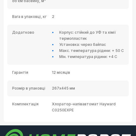
об’єм басейну, м³
Вага в упаковці, кг
2
Додатково
Корпус: стійкий до УФ та хімії
термопластик
Установка: через байпас
Макс. температура рідини: + 50 С
Мін. температура рідини: +4 С
Гарантія
12 місяців
Розмір в упаковці
267х445 мм
Комплектація
Хлоратор-напівавтомат Hayward
C0250EXPE