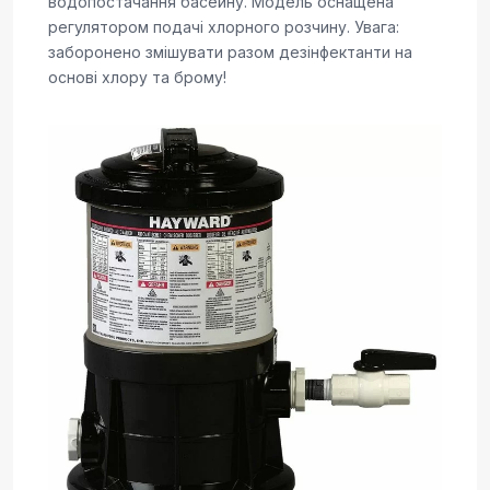
водопостачання басейну. Модель оснащена
регулятором подачі хлорного розчину. Увага:
заборонено змішувати разом дезінфектанти на
основі хлору та брому!