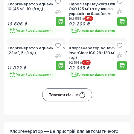
Хлоргенератор Aquaviva SR
Гідролізер Hayward Oxilife
10 (45 м³, 10 г/год)
OX0 (25 м³) з функцією
управління басейном
102 555 ₴
-11
%
16 606 ₴
92 299 ₴
Готовий до відправлення
Готовий до відправлення
Хлоргенератор Aquaviva SR 5
Хлоргенератор Aquaviva
(22 м³, 5 г/год)
InverClear ICS 28 (120 м³, 28 г/
год)
92 184 ₴
-11
%
11 822 ₴
82 965 ₴
Готовий до відправлення
Готовий до відправлення
Показати більше
Хлоргенератор — це пристрій для автоматичного