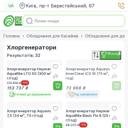
Київ, пр-т Берестейський, 67
UA
Головна
Обладнання для басейнів
Обладнання для дезі
Хлоргенератори
Фільтр
0
Результатів:
32
Хлоргенератор Hayward
Хлоргенератор Aquaviva
AquaRite LTO 50 (300 м³, 50
InverClear ICS 16 (75 м³, 16 г/
г/год)
год)
170 819 ₴
-11
%
153 737 ₴
73 968 ₴
Готовий до відправлення
Під замовлення
Хлоргенератор Aquaviva SR
Хлоргенератор Hayward
7,5 (34 м³, 7.5 г/год)
AquaRite Basic Flo 8 (25 м³, 8
г/год)
58 247 ₴
-11
%