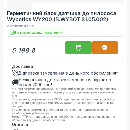
Герметичний блок датчика до пилососа
Wybotics WY200 (B.WYBOT S1.05.002)
Артикул:
41582
Готовий до відправлення
5 198 ₴
Доставка
🚀
Відправка замовлення в день його оформлення*
Безкоштовна доставка замовлення вартістю
🚚
понад
2000
грн*
*
У разі оформлення замовлення в робочий день до 13:00, ми надішлемо
його цього ж дня. Зазвичай посилку можна отримати вже наступного
дня.
Замовлення, оформлені після 13:00, відправляються наступного робочого
дня. Але ми докладаємо максимум зусиль, щоб відправити його в той
же день.
Замовлення, оформлені у вихідні та святкові дні, відправляються в
найближчий робочий день.
Номер ТТН ми надішлемо після 20:00, коли замовлення буде повністю
зібране та передане службі доставки.
Оплата