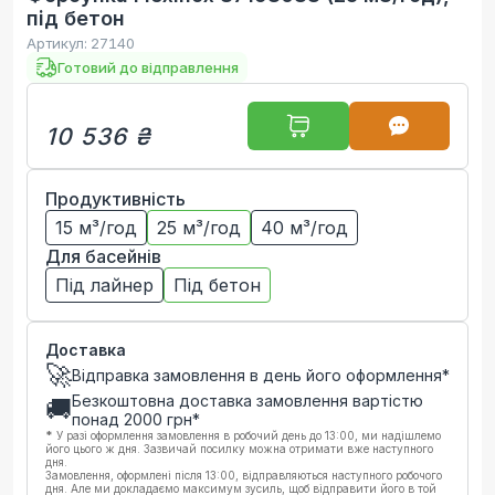
під бетон
Артикул:
27140
Готовий до відправлення
10 536 ₴
Продуктивність
15 м³/год
25 м³/год
40 м³/год
Для басейнів
Під лайнер
Під бетон
Доставка
🚀
Відправка замовлення в день його оформлення*
Безкоштовна доставка замовлення вартістю
🚚
понад
2000
грн*
*
У разі оформлення замовлення в робочий день до 13:00, ми надішлемо
його цього ж дня. Зазвичай посилку можна отримати вже наступного
дня.
Замовлення, оформлені після 13:00, відправляються наступного робочого
дня. Але ми докладаємо максимум зусиль, щоб відправити його в той