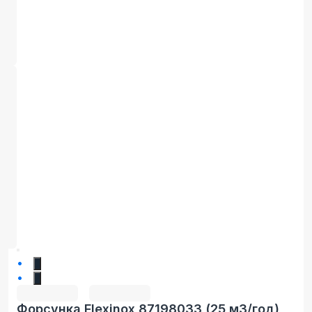
1
2
Форсунка Flexinox 87198033 (25 м3/год),