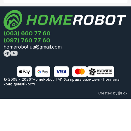
(063) 660 77 60
(097) 760 77 60
homerobot.ua@gmail.com
© 2009 -
2026
"HomeRobot ТМ" Усi права захищені
·
Політика
конфіденційності
Created by
@Fox